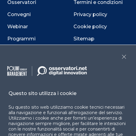
Osservatori
Termini e condizioni
Convegni
Privacy policy
Webinar
Cookie policy
Programmi
Sitemap
Dichiarazione di
accessibilità
Close
Cookie Center
Questo sito utilizza i cookie
Facebook
LinkedIn
Instag
Su questo sito web utilizziamo cookie tecnici necessari
alla navigazione e funzionali all’erogazione del servizio.
Utilizziamo i cookie anche per fornirti un’esperienza di
navigazione sempre migliore, per facilitare le interazioni
YouTube
X
con le nostre funzionalità social e per consentirti di
ricevere informazioni e offerte mirate aderenti alle tue