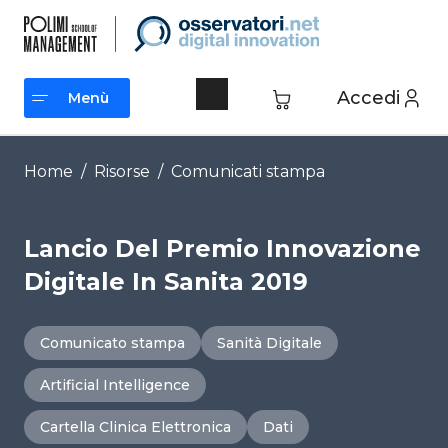
Vai
al
contenuto
Accedi
Menù
Menù
Home
/
Risorse
/
Comunicati stampa
Lancio Del Premio Innovazione
Digitale In Sanita 2019
Comunicato stampa
Sanità Digitale
Artificial Intelligence
Cartella Clinica Elettronica
Dati