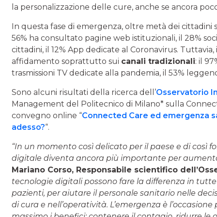
la personalizzazione delle cure, anche se ancora poco 
In questa fase di emergenza, oltre metà dei cittadini 
56% ha consultato pagine web istituzionali, il 28% social 
cittadini, il 12% App dedicate al Coronavirus. Tuttavia,
affidamento soprattutto sui
canali tradizionali
: il 
trasmissioni TV dedicate alla pandemia, il 53% leggend
Sono alcuni risultati della ricerca dell’
Osservatorio In
Management del Politecnico di Milano* sulla Connect
convegno online “
Connected Care ed emergenza san
adesso?
“.
“In un momento così delicato per il paese e di così for
digitale diventa ancora più importante per aumentar
Mariano Corso, Responsabile scientifico dell’Osse
tecnologie digitali possono fare la differenza in tutte
pazienti, per aiutare il personale sanitario nelle decis
di cura e nell’operatività. L’emergenza è l’occasione 
massimo i benefici: contenere il contagio, ridurre le os