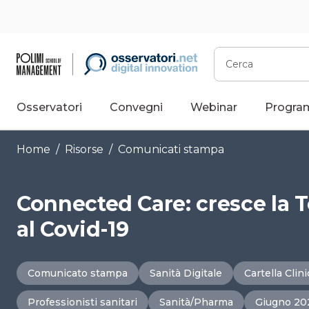
Vai
al
contenuto
Cerca
Osservatori
Convegni
Webinar
Progra
Home
/
Risorse
/
Comunicati stampa
Connected Care: cresce la 
al Covid-19
Comunicato stampa
Sanità Digitale
Cartella Clin
Professionisti sanitari
Sanità/Pharma
Giugno 20