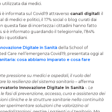
utilizzata dai medici.
si è informata sul Covid19 attraverso
canali digitali
: il
di medici e politici, il 17% social o blog curati dai
 in questa fase di incertezza i cittadini hanno fatto
97% si è informato guardando il telegiornale, l’84%
o i quotidiani.
novazione Digitale in Sanità
della School of
ed Care nell’emergenza Covid19, presentata oggi al
itaria: cosa abbiamo imparato e cosa fare
te pressione su medici e ospedali, il ruolo del
e la resilienza del sistema sanitario –
afferma
rvatorio Innovazione Digitale in Sanità
-. Le
 le fasi di prevenzione, accesso, cura e assistenza dei
ioni cliniche e le strutture sanitarie nella continuità
per sperimentare soluzioni che valorizzino al
pedalizzazioni, gestire i pazienti sul territorio. Ma