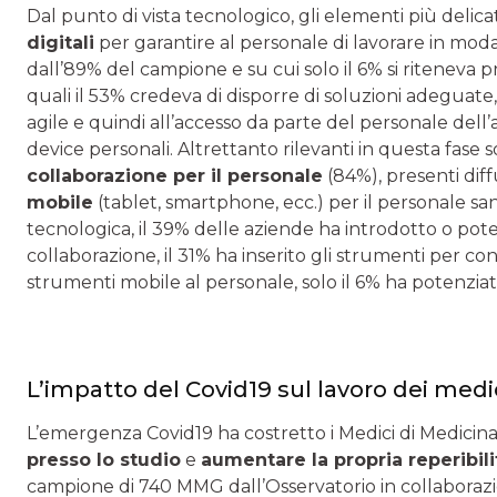
Dal punto di vista tecnologico, gli elementi più delicati
digitali
per garantire al personale di lavorare in modali
dall’89% del campione e su cui solo il 6% si riteneva p
quali il 53% credeva di disporre di soluzioni adeguate,
agile e quindi all’accesso da parte del personale dell
device personali. Altrettanto rilevanti in questa fase 
collaborazione per il personale
(84%), presenti dif
mobile
(tablet, smartphone, ecc.) per il personale san
tecnologica, il 39% delle aziende ha introdotto o pot
collaborazione, il 31% ha inserito gli strumenti per co
strumenti mobile al personale, solo il 6% ha potenziato
L’impatto del Covid19 sul lavoro dei medi
L’emergenza Covid19 ha costretto i Medici di Medici
presso lo studio
e
aumentare la propria reperibili
campione di 740 MMG dall’Osservatorio in collaborazi