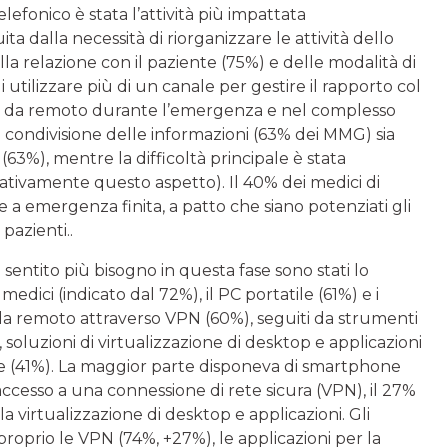
efonico è stata l’attività più impattata
a dalla necessità di riorganizzare le attività dello
lla relazione con il paziente (75%) e delle modalità di
 utilizzare più di un canale per gestire il rapporto col
ato da remoto durante l’emergenza e nel complesso
la condivisione delle informazioni (63% dei MMG) sia
 (63%), mentre la difficoltà principale è stata
egativamente questo aspetto). Il 40% dei medici di
e a emergenza finita, a patto che siano potenziati gli
pazienti..
o sentito più bisogno in questa fase sono stati lo
dici (indicato dal 72%), il PC portatile (61%) e i
 da remoto attraverso VPN (60%), seguiti da strumenti
 soluzioni di virtualizzazione di desktop e applicazioni
ce (41%). La maggior parte disponeva di smartphone
ccesso a una connessione di rete sicura (VPN), il 27%
la virtualizzazione di desktop e applicazioni. Gli
roprio le VPN (74%, +27%), le applicazioni per la