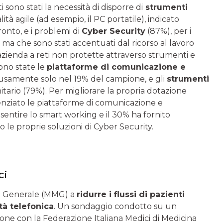
 sono stati la necessità di disporre di
strumenti
tà agile (ad esempio, il PC portatile), indicato
ronto, e i problemi di
Cyber Security
(87%), per i
 ma che sono stati accentuati dal ricorso al lavoro
’azienda a reti non protette attraverso strumenti e
sono state le
piattaforme di comunicazione e
fusamente solo nel 19% del campione, e gli
strumenti
itario (79%). Per migliorare la propria dotazione
enziato le piattaforme di comunicazione e
nsentire lo smart working e il 30% ha fornito
 le proprie soluzioni di Cyber Security.
ci
na Generale (MMG) a
ridurre i flussi di pazienti
tà telefonica
. Un sondaggio condotto su un
one con la Federazione Italiana Medici di Medicina