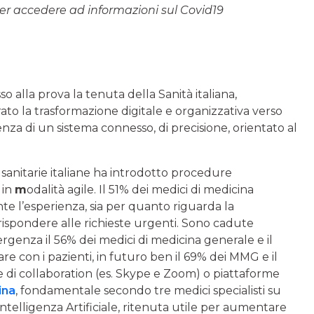
 per accedere ad informazioni sul Covid19
alla prova la tenuta della Sanità italiana,
to la trasformazione digitale e organizzativa verso
enza di un sistema connesso, di precisione, orientato al
sanitarie italiane ha introdotto procedure
 in
m
odalità agile. Il 51% dei medici di medicina
e l’esperienza, sia per quanto riguarda la
 rispondere alle richieste urgenti. Sono cadute
mergenza il 56% dei medici di medicina generale e il
 con i pazienti, in futuro ben il 69% dei MMG e il
e di collaboration (es. Skype e Zoom) o piattaforme
ina
, fondamentale secondo tre medici specialisti su
ntelligenza Artificiale, ritenuta utile per aumentare