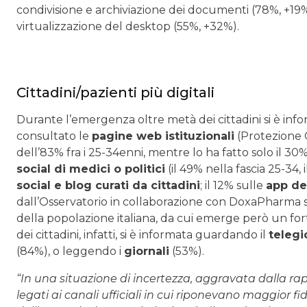
condivisione e archiviazione dei documenti (78%, +19%
virtualizzazione del desktop (55%, +32%).
Cittadini/pazienti più digitali
Durante l’emergenza oltre metà dei cittadini si è inform
consultato le
pagine web istituzionali
(Protezione C
dell’83% fra i 25-34enni, mentre lo ha fatto solo il 30%
social di medici o politici
(il 49% nella fascia 25-34, 
social e blog curati da cittadini
; il 12% sulle
app de
dall’Osservatorio in collaborazione con DoxaPharma s
della popolazione italiana, da cui emerge però un fort
dei cittadini, infatti, si è informata guardando il
telegi
(84%), o leggendo i
giornali
(53%).
“In una situazione di incertezza, aggravata dalla rapi
legati ai canali ufficiali in cui riponevano maggior fidu