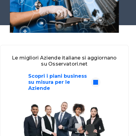
Le migliori Aziende italiane si aggiornano
su Osservatori.net
Scopri i piani business
su misura per le
Aziende