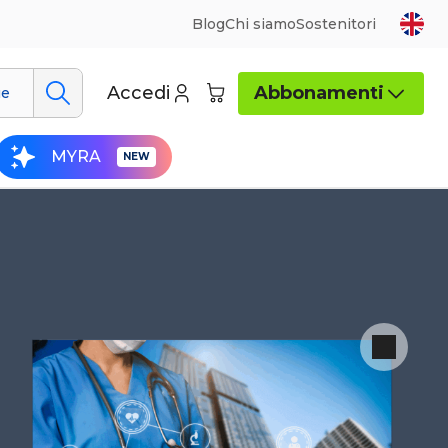
Blog
Chi siamo
Sostenitori
Accedi
Abbonamenti
ue
MYRA