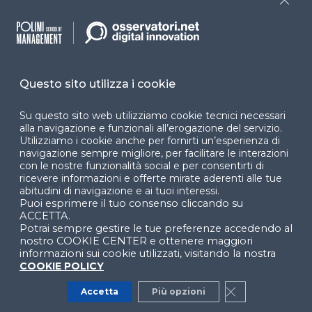
Close
Dichiarazione di
accessibilità
Cookie Center
Questo sito utilizza i cookie
Su questo sito web utilizziamo cookie tecnici necessari
alla navigazione e funzionali all’erogazione del servizio.
Facebook
LinkedIn
Instag
Utilizziamo i cookie anche per fornirti un’esperienza di
navigazione sempre migliore, per facilitare le interazioni
con le nostre funzionalità social e per consentirti di
ricevere informazioni e offerte mirate aderenti alle tue
YouTube
X
abitudini di navigazione e ai tuoi interessi.
Puoi esprimere il tuo consenso cliccando su
ACCETTA.
Potrai sempre gestire le tue preferenze accedendo al
nostro COOKIE CENTER e ottenere maggiori
informazioni sui cookie utilizzati, visitando la nostra
COOKIE POLICY
© 2024 Copyright © Politecnico di Milano Dipartimento
Accetta
Più opzioni
Close GDPR Co
di Ingegneria Gestionale