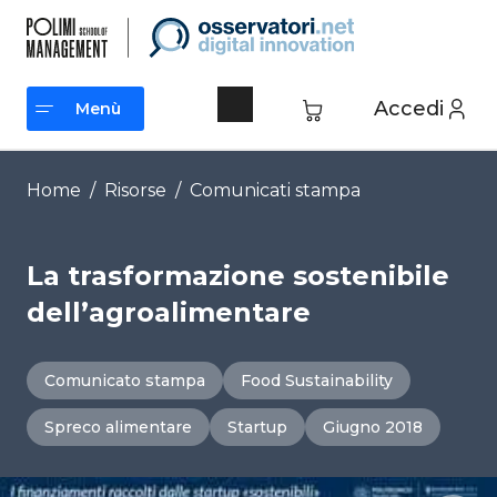
Vai
al
contenuto
Accedi
Menù
Menù
Home
/
Risorse
/
Comunicati stampa
La trasformazione sostenibile
dell’agroalimentare
Comunicato stampa
Food Sustainability
Spreco alimentare
Startup
Giugno 2018