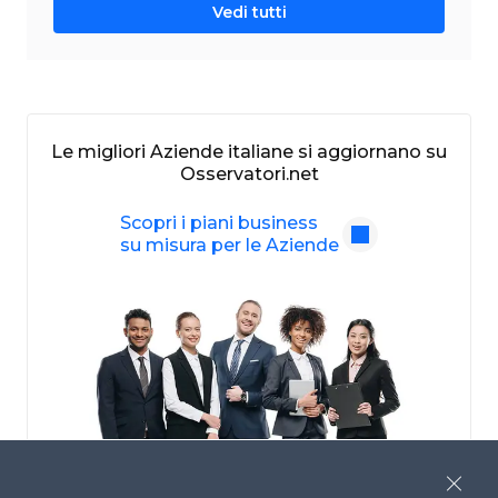
Vedi tutti
Le migliori Aziende italiane si aggiornano su
Osservatori.net
Scopri i piani business
su misura per le Aziende
Close