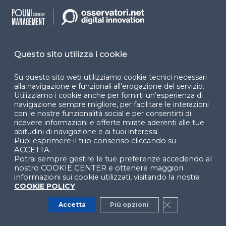
Questo sito utilizza i cookie
Su questo sito web utilizziamo cookie tecnici necessari
alla navigazione e funzionali all’erogazione del servizio.
Utilizziamo i cookie anche per fornirti un’esperienza di
navigazione sempre migliore, per facilitare le interazioni
con le nostre funzionalità social e per consentirti di
ricevere informazioni e offerte mirate aderenti alle tue
abitudini di navigazione e ai tuoi interessi.
Assistenza 800 033 727 -
Puoi esprimere il tuo consenso cliccando su
supporto@osservatori.net
ACCETTA.
Potrai sempre gestire le tue preferenze accedendo al
nostro COOKIE CENTER e ottenere maggiori
informazioni sui cookie utilizzati, visitando la nostra
COOKIE POLICY
Abbonamenti e
Report
Supporto
Accetta
Più opzioni
Close GDPR Co
Grafici
Guida e supporto