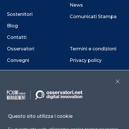
News
Sostenitori
Comunicati Stampa
Blog
Contatti
Osservatori
Termini e condizioni
Convegni
Privacy policy
Webinar
Cookie policy
Programmi
Sitemap
Close
Dichiarazione di
accessibilità
Cookie Center
Questo sito utilizza i cookie