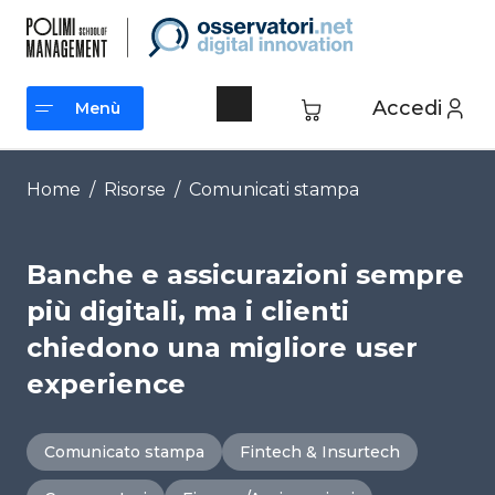
Vai
al
contenuto
Accedi
Menù
Menù
Home
/
Risorse
/
Comunicati stampa
Banche e assicurazioni sempre
più digitali, ma i clienti
chiedono una migliore user
experience
Comunicato stampa
Fintech & Insurtech