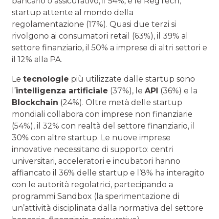
bancario o assicurativo, il 54%, e le RegTech,
startup attente al mondo della
regolamentazione (17%). Quasi due terzi si
rivolgono ai consumatori retail (63%), il 39% al
settore finanziario, il 50% a imprese di altri settori e
il 12% alla PA.
Le
tecnologie
più utilizzate dalle startup sono
l’
intelligenza artificiale
(37%), le
API
(36%) e la
Blockchain
(24%). Oltre metà delle startup
mondiali collabora con imprese non finanziarie
(54%), il 32% con realtà del settore finanziario, il
30% con altre startup. Le nuove imprese
innovative necessitano di supporto: centri
universitari, acceleratori e incubatori hanno
affiancato il 36% delle startup e l’8% ha interagito
con le autorità regolatrici, partecipando a
programmi Sandbox (la sperimentazione di
un’attività disciplinata dalla normativa del settore