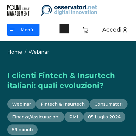
Vai
al
contenuto
Accedi
Menù
Menù
Home
/
Webinar
I clienti Fintech & Insurtech
italiani: quali evoluzioni?
Webinar
Fintech & Insurtech
Consumatori
Finanza/Assicurazioni
PMI
05 Luglio 2024
59 minuti