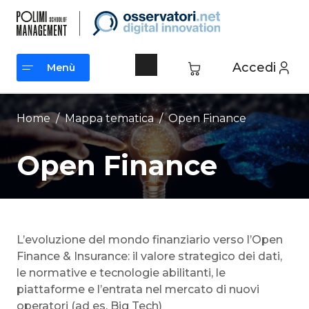
Vai
al
contenuto
Accedi
Menù
Menù
Home
/ Mappa tematica /
Open Finance
Open Finance
L’evoluzione del mondo finanziario verso l’Open
Finance & Insurance: il valore strategico dei dati,
le normative e tecnologie abilitanti, le
piattaforme e l’entrata nel mercato di nuovi
operatori (ad es. Big Tech)