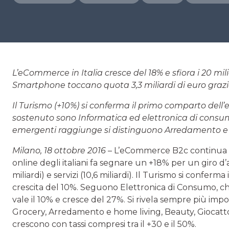
L’eCommerce in Italia cresce del 18% e sfiora i 20 mil
Smartphone toccano quota 3,3 miliardi di euro grazi
Il Turismo (+10%) si conferma il primo comparto dell
sostenuto sono Informatica ed elettronica di consumo
emergenti raggiunge si distinguono Arredamento e h
Milano, 18 ottobre 2016
– L’eCommerce B2c continua a c
online degli italiani fa segnare un +18% per un giro d’aff
miliardi) e servizi (10,6 miliardi). Il Turismo si conf
crescita del 10%. Seguono Elettronica di Consumo, ch
vale il 10% e cresce del 27%. Si rivela sempre più imp
Grocery, Arredamento e home living, Beauty, Giocattoli
crescono con tassi compresi tra il +30 e il 50%.