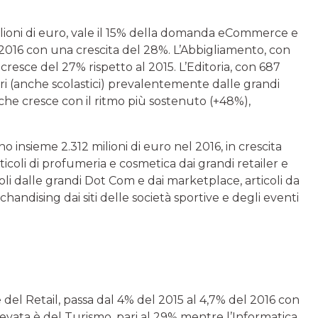
ilioni di euro, vale il 15% della domanda eCommerce e
2016 con una crescita del 28%. L’Abbigliamento, con
e cresce del 27% rispetto al 2015. L’Editoria, con 687
libri (anche scolastici) prevalentemente dalle grandi
he cresce con il ritmo più sostenuto (+48%),
ono insieme 2.312 milioni di euro nel 2016, in crescita
icoli di profumeria e cosmetica dai grandi retailer e
toli dalle grandi Dot Com e dai marketplace, articoli da
ndising dai siti delle società sportive e degli eventi
e del Retail, passa dal 4% del 2015 al 4,7% del 2016 con
 elevata è del Turismo, pari al 29% mentre l’Informatica