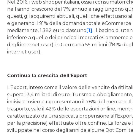
Nel 2016, i web shopper italiani, ossia i consumatori
nell’anno, crescono del 7% annuo e raggiungono quota 
questi, gli acquirenti abituali, quelli che effettuano 
e generano il 91% della domanda totale eCommerce (
mediamente, 1.382 euro ciascuno
[1]
. Il bacino di ut
inferiore a quello dei principali mercati eCommerce e
degli internet user), in Germania 55 milioni (l’81% degli
internet user).
Continua la crescita dell’Export
L’Export, inteso come il valore delle vendite da siti ita
supera i 3,4 miliardi di euro. Turismo e Abbigliamento,
incisivi e insieme rappresentano il 78% del mercato. Il
trasporto, vale il 42% delle esportazioni online, ment
caratterizzato da una spiccata propensione all’Export
per la precisione) effettuate oltre confine. La forza e
sviluppate nel corso degli anni da alcune Dot Com i