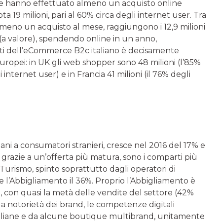
 che hanno effettuato almeno un acquisto online
19 milioni, pari al 60% circa degli internet user. Tra
almeno un acquisto al mese, raggiungono i 12,9 milioni
a valore), spendendo online in un anno,
enti dell’eCommerce B2c italiano è decisamente
uropei: in UK gli web shopper sono 48 milioni (l’85%
 internet user) e in Francia 41 milioni (il 76% degli
liani a consumatori stranieri, cresce nel 2016 del 17% e
 grazie a un’offerta più matura, sono i comparti più
 Turismo, spinto soprattutto dagli operatori di
re l’Abbigliamento il 36%. Proprio l’Abbigliamento è
, con quasi la metà delle vendite del settore (42%
 la notorietà dei brand, le competenze digitali
taliane e da alcune boutique multibrand, unitamente