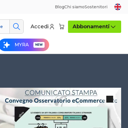
Blog
Chi siamo
Sostenitori
Accedi
Abbonamenti
ue
MYRA