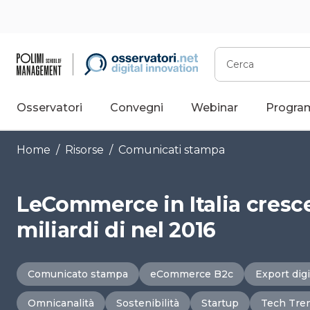
Vai
al
contenuto
Cerca
Osservatori
Convegni
Webinar
Progra
Home
/
Risorse
/
Comunicati stampa
LeCommerce in Italia cresce 
miliardi di nel 2016
Comunicato stampa
eCommerce B2c
Export digi
Omnicanalità
Sostenibilità
Startup
Tech Tre