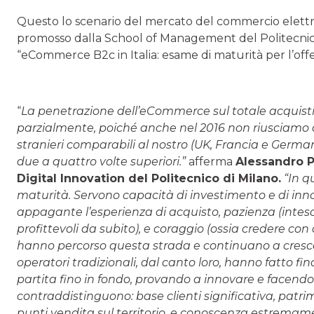
Questo lo scenario del mercato del commercio elett
promosso dalla School of Management del Politecnic
“eCommerce B2c in Italia: esame di maturità per l’offe
“
La penetrazione dell’eCommerce sul totale acquisti 
parzialmente, poiché anche nel 2016 non riusciamo a 
stranieri comparabili al nostro (UK, Francia e Ger
due a quattro volte superiori.”
afferma
Alessandro P
Digital Innovation del Politecnico di Milano.
“In q
maturità. Servono capacità di investimento e di in
appagante l’esperienza di acquisto, pazienza (inte
profittevoli da subito), e coraggio (ossia credere co
hanno percorso questa strada e continuano a crescere
operatori tradizionali, dal canto loro, hanno fatto f
partita fino in fondo, provando a innovare e facen
contraddistinguono: base clienti significativa, patrim
punti vendita sul territorio, e conoscenza estremam