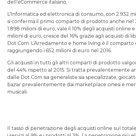
dell’eCommerce italiano.
L’Informatica ed elettronica di consumo, con 2.932 m
si conferma il primo comparto di prodotto anche nel 
1.898 milioni di euro, vale il 10% degli acquisti online 
milioni di euro, cresce del 16% grazie agli acquisti di 
Dot Com. L’Arredamento e home living è il comparto c
raggiungendo i 652 milioni di euro nel 2016.
Gli acquisti in tutti gli altri comparti di prodotto valg
del 44% rispetto al 2015. Si tratta prevalentemente art
dalle Dot Com sia generaliste sia specializzate, giocat
bazar prevalentemente dai marketplace cinesi e mercha
musicali.
Il tasso di penetrazione degli acquisti online sul total
i servizi al 9% e i prodotti al 3%. La penetrazione più