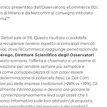
ronico presentato dall’Osservatorio eCommerce B2c
o di Milano e da Netcomm al convegno intitolato
rta”.*
Retail sale al 5%.
Questo risultato ci soddisfa
recuperare terreno rispetto ai principali mercati
mania), dove l’eCommerce raggiunge penetrazioni da
erego, Direttore Scientifico degli Osservatori
uesto scenario, l’offerta è chiamata a un esame di
novazione per rendere sempre più semplice e
sa come consapevolezza di non poter essere
n determinazione di potercela fare). Le Dot Com
 più delle imprese tradizionali (+28% vs +10%). Gli
inalmente il primo passo e devono ora giocare la
do contemporaneamente leva sugli asset che li
onio informativo sulle loro abitudini di acquisto,
ente approfondita del mercato e dei prodotti
”.