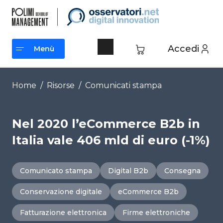
Vai
al
contenuto
Accedi
Menù
Menù
Home
/
Risorse
/
Comunicati stampa
Nel 2020 l’eCommerce B2b in
Italia vale 406 mld di euro (-1%)
Comunicato stampa
Digital B2b
Consegna
Conservazione digitale
eCommerce B2b
Fatturazione elettronica
Firme elettroniche