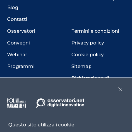
Blog
Contatti
Osservatori
Termini e condizioni
Convegni
Privacy policy
Webinar
Cookie policy
Programmi
Sitemap
Dichiarazione di
accessibilità
Close
Cookie Center
Questo sito utilizza i cookie
Facebook
LinkedIn
Instag