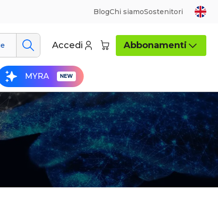
Blog
Chi siamo
Sostenitori
Accedi
Abbonamenti
ue
MYRA