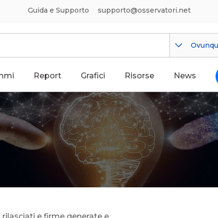
Guida e Supporto
supporto@osservatori.net
Ovunq
mmi
Report
Grafici
Risorse
News
i rilasciati e firme generate e