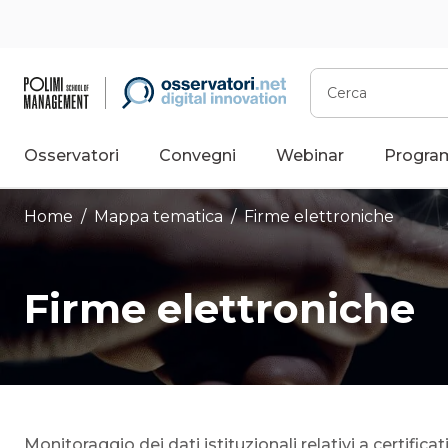
Vai
al
contenuto
Cerca
Osservatori
Convegni
Webinar
Progra
Home
/ Mappa tematica /
Firme elettroniche
Firme elettroniche
Monitoraggio dei dati istituzionali relativi a certificat