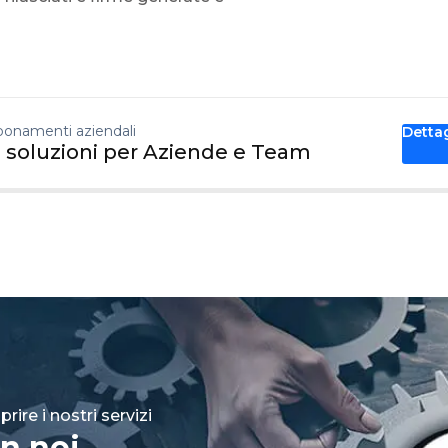
onamenti aziendali
Detta
 soluzioni per Aziende e Team
rire i nostri servizi
n noi