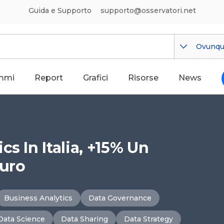
Guida e Supporto
supporto@osservatori.net
Ovunq
mmi
Report
Grafici
Risorse
News
s In Italia, +15% Un
Euro
Business Analytics
Data Governance
Data Science
Data Sharing
Data Strategy