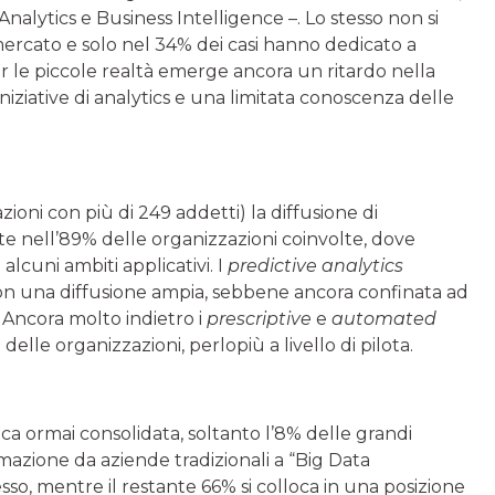
nalytics e Business Intelligence –. Lo stesso non si
mercato e solo nel 34% dei casi hanno dedicato a
er le piccole realtà emerge ancora un ritardo nella
iziative di analytics e una limitata conoscenza delle
ioni con più di 249 addetti) la diffusione di
te nell’89% delle organizzazioni coinvolte, dove
alcuni ambiti applicativi. I
predictive analytics
con una diffusione ampia, sebbene ancora confinata ad
). Ancora molto indietro i
prescriptive
e
automated
elle organizzazioni, perlopiù a livello di pilota.
ica ormai consolidata, soltanto l’8% delle grandi
mazione da aziende tradizionali a “Big Data
cesso, mentre il restante 66% si colloca in una posizione