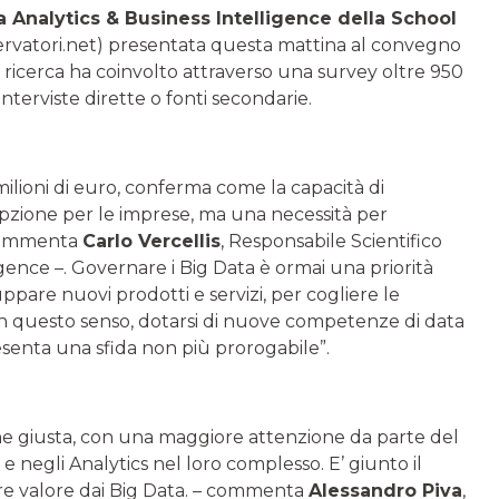
a Analytics & Business Intelligence della School
ervatori.net) presentata questa mattina al convegno
a ricerca ha coinvolto attraverso una survey oltre 950
nterviste dirette o fonti secondarie.
milioni di euro, conferma come la capacità di
pzione per le imprese, ma una necessità per
 commenta
Carlo Vercellis
, Responsabile Scientifico
igence –. Governare i Big Data è ormai una priorità
ppare nuovi prodotti e servizi, per cogliere le
 In questo senso, dotarsi di nuove competenze di data
esenta una sfida non più prorogabile”.
ne giusta, con una maggiore attenzione da parte del
negli Analytics nel loro complesso. E’ giunto il
re valore dai Big Data. – commenta
Alessandro Piva
,