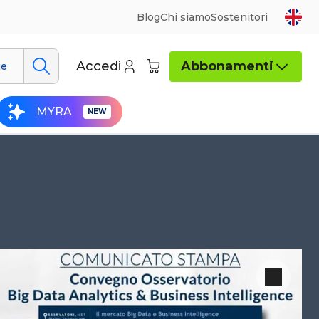
Blog
Chi siamo
Sostenitori
Accedi
Abbonamenti
ue
MYRA