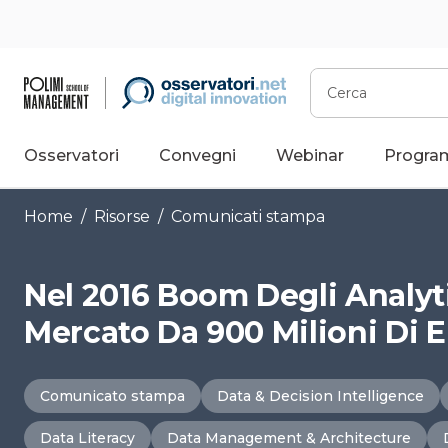
Vai
al
contenuto
Cerca
Osservatori
Convegni
Webinar
Progra
Home
/
Risorse
/
Comunicati stampa
Nel 2016 Boom Degli Analytic
Mercato Da 900 Milioni Di 
Comunicato stampa
Data & Decision Intelligence
Data Literacy
Data Management & Architecture