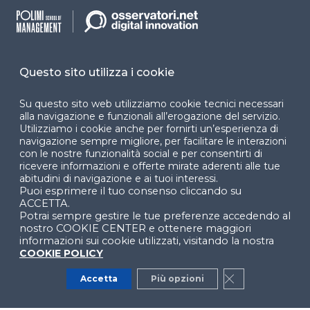
accessibilità
Cookie Center
Questo sito utilizza i cookie
Su questo sito web utilizziamo cookie tecnici necessari
Facebook
LinkedIn
Instag
alla navigazione e funzionali all’erogazione del servizio.
Utilizziamo i cookie anche per fornirti un’esperienza di
navigazione sempre migliore, per facilitare le interazioni
con le nostre funzionalità social e per consentirti di
YouTube
X
ricevere informazioni e offerte mirate aderenti alle tue
abitudini di navigazione e ai tuoi interessi.
Puoi esprimere il tuo consenso cliccando su
ACCETTA.
Potrai sempre gestire le tue preferenze accedendo al
nostro COOKIE CENTER e ottenere maggiori
informazioni sui cookie utilizzati, visitando la nostra
COOKIE POLICY
© 2024 Copyright © Politecnico di Milano Dipartimento
di Ingegneria Gestionale
Accetta
Più opzioni
Close GDPR Co