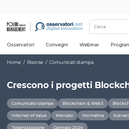
Vai
al
contenuto
Cerca
Osservatori
Convegni
Webinar
Progra
Home
/
Risorse
/
Comunicati stampa
Crescono i progetti Blockc
Comunicato stampa
Blockchain & Web3
Blockch
Internet of Value
Mercato
Normativa
Scenari
Tokenizzazione
Gennaio 2024