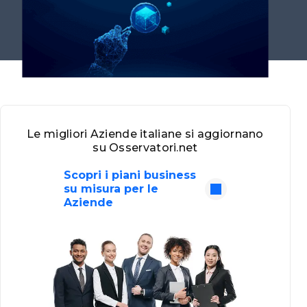
Le migliori Aziende italiane si aggiornano
su Osservatori.net
Scopri i piani business
su misura per le
Aziende