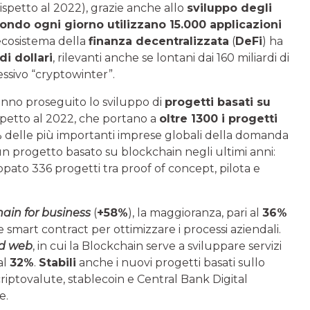
rispetto al 2022), grazie anche allo
sviluppo degli
mondo ogni giorno utilizzano 15.000 applicazioni
’ecosistema della
finanza decentralizzata
(
DeFi
) ha
di dollari
, rilevanti anche se lontani dai 160 miliardi di
essivo “cryptowinter”.
anno proseguito lo sviluppo di
progetti basati su
spetto al 2022, che portano a
oltre 1300 i progetti
1% delle più importanti imprese globali della domanda
progetto basato su blockchain negli ultimi anni:
ato 336 progetti tra proof of concept, pilota e
ain for business
(
+58%
), la maggioranza, pari al
36%
e smart contract per ottimizzare i processi aziendali.
ed web
, in cui la Blockchain serve a sviluppare servizi
al
32%
.
Stabili
anche i nuovi progetti basati sullo
criptovalute, stablecoin e Central Bank Digital
e.