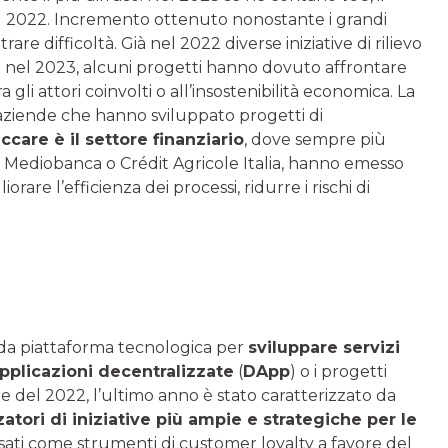
al 2022. Incremento ottenuto nonostante i grandi
re difficoltà. Già nel 2022 diverse iniziative di rilievo
 nel 2023, alcuni progetti hanno dovuto affrontare
li attori coinvolti o all’insostenibilità economica. La
 aziende che hanno sviluppato progetti di
ccare è il settore finanziario
, dove sempre più
ome Mediobanca o Crédit Agricole Italia, hanno emesso
rare l’efficienza dei processi, ridurre i rischi di
 da piattaforma tecnologica per
sviluppare servizi
pplicazioni decentralizzate
(
DApp
) o i progetti
pe del 2022, l’ultimo anno è stato caratterizzato da
atori di iniziative più ampie e strategiche per le
usati come strumenti di customer loyalty a favore del