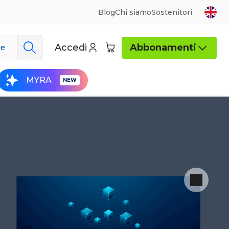
Blog
Chi siamo
Sostenitori
Accedi
Abbonamenti
ue
MYRA