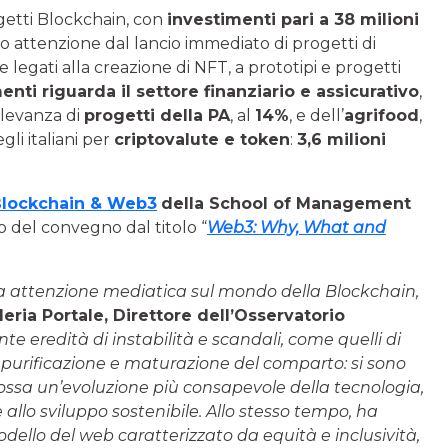
ogetti Blockchain, con
investimenti pari a 38 milioni
to attenzione dal lancio immediato di progetti di
 legati alla creazione di NFT, a prototipi e progetti
nti riguarda il settore finanziario e assicurativo
,
levanza di
progetti della PA
, al
14%
, e dell’
agrifood
,
gli italiani per
criptovalute e token
:
3,6 milioni
Blockchain & Web3
della School of Management
o del convegno dal titolo “
Web3: Why, What and
sa attenzione mediatica sul mondo della Blockchain,
leria Portale
, Direttore dell’Osservatorio
e eredità di instabilità e scandali, come quelli di
 purificazione e maturazione del comparto: si sono
mossa un’evoluzione più consapevole della tecnologia,
 allo sviluppo sostenibile. Allo stesso tempo, ha
dello del web caratterizzato da equità e inclusività,