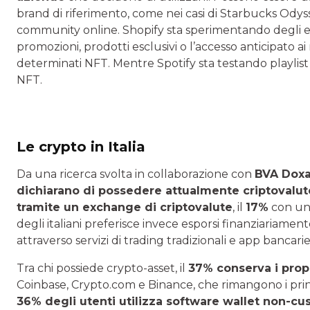
brand di riferimento, come nei casi di Starbucks Ody
community online. Shopify sta sperimentando degli 
promozioni, prodotti esclusivi o l’accesso anticipato a
determinati NFT. Mentre Spotify sta testando playlist 
NFT.
Le crypto in Italia
Da una ricerca svolta in collaborazione con
BVA Dox
dichiarano di possedere attualmente criptovalut
tramite un exchange di criptovalute
, il
17%
con u
degli italiani preferisce invece esporsi finanziariamen
attraverso servizi di trading tradizionali e app bancarie
Tra chi possiede crypto-asset, il
37% conserva i propr
Coinbase, Crypto.com e Binance, che rimangono i princip
36% degli utenti utilizza software wallet non-cu