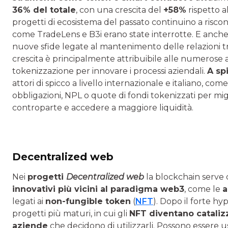
36% del totale
, con una crescita del
+58%
rispetto 
progetti di ecosistema del passato continuino a riscontra
come TradeLens e B3i erano state interrotte. E anche
nuove sfide legate al mantenimento delle relazioni tra g
crescita è principalmente attribuibile alle numerose
tokenizzazione per innovare i processi aziendali.
A spi
attori di spicco a livello internazionale e italiano, c
obbligazioni, NPL o quote di fondi tokenizzati per miglio
controparte e accedere a maggiore liquidità.
Decentralized web
Nei
progetti
Decentralized web
la blockchain serve
innovativi più vicini al paradigma web3
, come le
a
legati ai
non-fungible token
(
NFT
). Dopo il forte hy
progetti più maturi, in cui gli
NFT diventano catalizz
aziende
che decidono di utilizzarli. Possono essere 