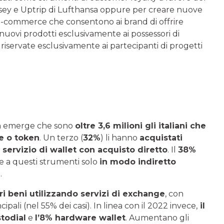
ssey e Uptrip di Lufthansa oppure per creare nuove
e-commerce che consentono ai brand di offrire
i nuovi prodotti esclusivamente ai possessori di
riservate esclusivamente ai partecipanti di progetti
a
emerge che sono
oltre 3,6 milioni gli italiani che
e o token
. Un terzo (
32%
) li hanno
acquistati
n
servizio di wallet con acquisto diretto
. Il
38%
te a questi strumenti solo
in modo indiretto
.
i beni utilizzando servizi di exchange
, con
ali (nel 55% dei casi). In linea con il 2022 invece,
il
stodial
e
l’8% hardware wallet
. Aumentano gli