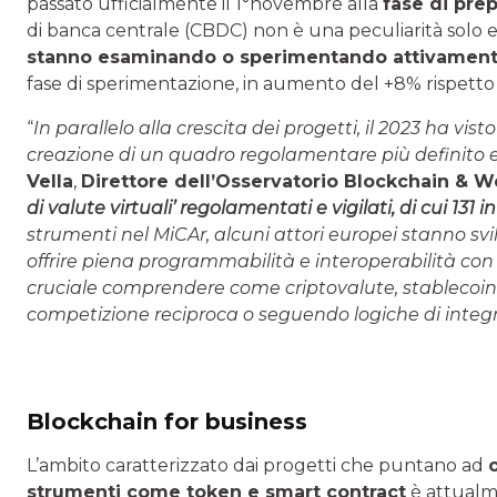
passato ufficialmente il 1°novembre alla
fase di pre
di banca centrale (CBDC) non è una peculiarità solo
stanno esaminando o sperimentando attivamen
fase di sperimentazione, in aumento del +8% rispetto 
“
In parallelo alla crescita dei progetti, il 2023 ha vist
creazione di un quadro regolamentare più definito e f
Vella
,
Direttore dell’Osservatorio Blockchain & 
di valute virtuali’ regolamentati e vigilati, di cui 131 in
strumenti nel MiCAr, alcuni attori europei stanno sv
offrire piena programmabilità e interoperabilità con
cruciale comprendere come criptovalute, stablecoin
competizione reciproca o seguendo logiche di integ
Blockchain for business
L’ambito caratterizzato dai progetti che puntano ad
strumenti come token e smart contract
è attualme