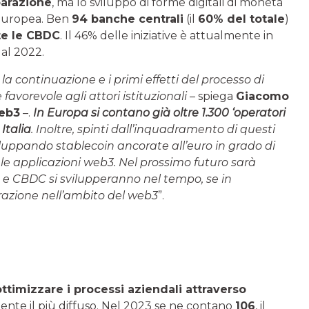
parazione
, ma lo sviluppo di forme digitali di moneta
 europea. Ben
94 banche centrali
(il
60% del totale
)
te le CBDC
. Il 46% delle iniziative è attualmente in
al 2022.
o la continuazione e i primi effetti del processo di
avorevole agli attori istituzionali
– spiega
Giacomo
Web3
–.
In Europa si contano già oltre 1.300 ‘operatori
 Italia
. Inoltre, spinti dall’inquadramento di questi
iluppando stablecoin ancorate all’euro in grado di
 le applicazioni web3. Nel prossimo futuro sarà
 e CBDC si svilupperanno nel tempo, se in
razione nell’ambito del web3
”.
ottimizzare i processi aziendali attraverso
nte il più diffuso. Nel 2023 se ne contano
106
, il