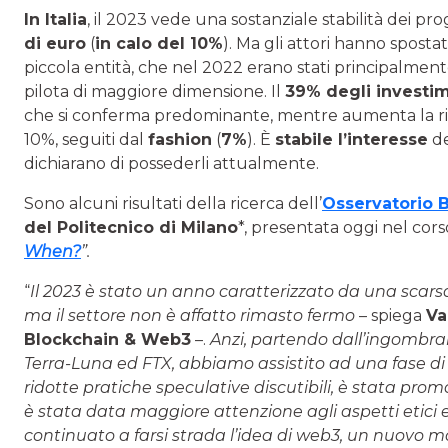
In Italia
, il 2023 vede una sostanziale stabilità dei pr
di euro
(
in calo del 10%
). Ma gli attori hanno sposta
piccola entità, che nel 2022 erano stati principalmente
pilota di maggiore dimensione. Il
39% degli investime
che si conferma predominante, mentre aumenta la ri
10%, seguiti dal
fashion
(
7%
). È
stabile l’interesse
de
dichiarano di possederli attualmente.
Sono alcuni risultati della ricerca dell’
Osservatorio 
del Politecnico di Milano
*, presentata oggi nel cors
When?
”.
“
Il 2023 è stato un anno caratterizzato da una scar
ma il settore non è affatto rimasto fermo
– spiega
Va
Blockchain & Web3
–.
Anzi, partendo dall’ingombrant
Terra-Luna ed FTX, abbiamo assistito ad una fase di
ridotte pratiche speculative discutibili, è stata pro
è stata data maggiore attenzione agli aspetti etici e
continuato a farsi strada l’idea di web3, un nuovo mo