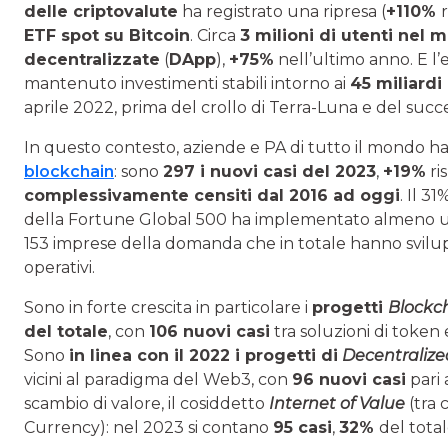
delle criptovalute
ha registrato una ripresa (
+110%
ETF spot su Bitcoin
. Circa
3 milioni di utenti nel 
decentralizzate
(
DApp
),
+75%
nell’ultimo anno. E l
mantenuto investimenti stabili intorno ai
45 miliardi 
aprile 2022, prima del crollo di Terra-Luna e del succ
In questo contesto, aziende e PA di tutto il mondo h
blockchain
: sono
297 i nuovi casi del 2023
,
+19%
ri
complessivamente censiti dal 2016 ad oggi
. Il 3
della Fortune Global 500 ha implementato almeno un 
153 imprese della domanda che in totale hanno svilupp
operativi.
Sono in forte crescita in particolare i
progetti
Blockch
del totale
, con
106 nuovi casi
tra soluzioni di token 
Sono
in linea con il 2022 i progetti di
Decentraliz
vicini al paradigma del Web3, con
96 nuovi casi
pari 
scambio di valore, il cosiddetto
Internet of Value
(tra 
Currency): nel 2023 si contano
95 casi
,
32%
del total