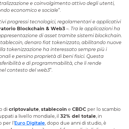
alizzazione e coinvolgimento attivo degli utenti,
ndo economico e sociale
”.
vi progressi tecnologici, regolamentari e applicativi
rvatorio Blockchain & Web3
–.
Tra le applicazioni ha
rappresentazione di asset tramite sistemi blockchain.
i stablecoin, denaro fiat tokenizzato, abilitando nuove
alla tokenizzazione ha interessato sempre più i
onali e persino proprietà di beni fisici. Questa
feribilità e di programmabilità, che li rende
e nel contesto del web3
”.
o di
criptovalute
,
stablecoin
e
CBDC
per lo scambio
uppati a livello mondiale, il
32% del totale
, in
 per l’
Euro Digitale
, dopo due anni di studio, è