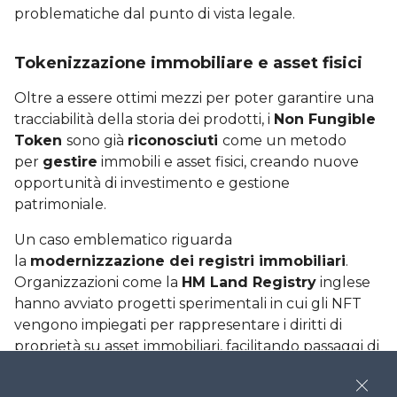
problematiche dal punto di vista legale.
Tokenizzazione immobiliare e asset fisici
Oltre a essere ottimi mezzi per poter garantire una
tracciabilità della storia dei prodotti, i
Non Fungible
Token
sono già
riconosciuti
come un metodo
per
gestire
immobili e asset fisici, creando nuove
opportunità di investimento e gestione
patrimoniale.
Un caso emblematico riguarda
la
modernizzazione dei registri immobiliari
.
Organizzazioni come la
HM Land Registry
inglese
hanno avviato progetti sperimentali in cui gli NFT
vengono impiegati per rappresentare i diritti di
proprietà su asset immobiliari, facilitando passaggi di
proprietà sicuri, verificabili e istantanei fra più utenti.
Questo sistema promette di ridurre drasticamente
Close