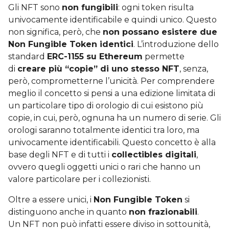
Gli NFT sono
non fungibili
: ogni token risulta
univocamente identificabile e quindi unico. Questo
non significa, però, che
non possano esistere due
Non Fungible Token identici
. L’introduzione dello
standard
ERC-1155 su Ethereum
permette
di
creare più “copie” di uno stesso NFT
, senza,
però, comprometterne l’unicità. Per comprendere
meglio il concetto si pensi a una edizione limitata di
un particolare tipo di orologio di cui esistono più
copie, in cui, però, ognuna ha un numero di serie. Gli
orologi saranno totalmente identici tra loro, ma
univocamente identificabili. Questo concetto è alla
base degli NFT e di tutti i
collectibles digitali
,
ovvero quegli oggetti unici o rari che hanno un
valore particolare per i collezionisti.
Oltre a essere unici, i
Non Fungible Token
si
distinguono anche in quanto
non frazionabili
.
Un NFT non può infatti essere diviso in sottounità,