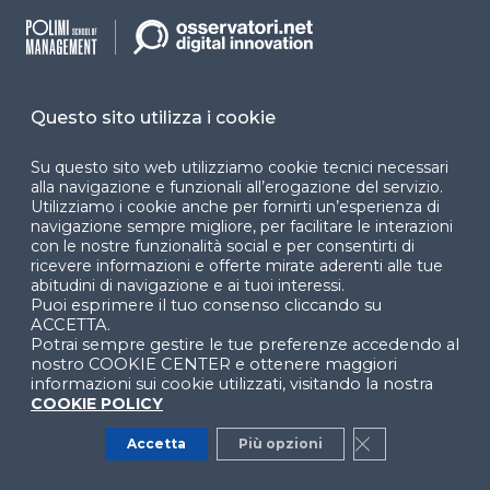
la burocrazia tradizionale, eliminare intermediazioni
costose e aumentare la trasparenza nelle
transazioni.
Un esempio concreto e particolarmente
Questo sito utilizza i cookie
significativo proviene da
Dubai
, oggi riconosciuta
come pioniera nella tokenizzazione immobiliare su
Su questo sito web utilizziamo cookie tecnici necessari
alla navigazione e funzionali all’erogazione del servizio.
scala commerciale. La città ha sviluppato un
Utilizziamo i cookie anche per fornirti un’esperienza di
ecosistema molto dinamico: nel 2025, la
navigazione sempre migliore, per facilitare le interazioni
piattaforma
Prypco Mint
ha completato la vendita
con le nostre funzionalità social e per consentirti di
ricevere informazioni e offerte mirate aderenti alle tue
integrale di una villa tokenizzata del valore di 1,75
abitudini di navigazione e ai tuoi interessi.
milioni di dirham, suddivisa tra 169 investitori in meno
Puoi esprimere il tuo consenso cliccando su
di cinque minuti. Tale modalità consente agli
ACCETTA.
Potrai sempre gestire le tue preferenze accedendo al
investitori di acquistare quote anche molto ridotte,
nostro COOKIE CENTER e ottenere maggiori
democratizzando l’accesso al mercato immobiliare
informazioni sui cookie utilizzati, visitando la nostra
di lusso e creando liquidità immediata per asset
COOKIE POLICY
tradizionalmente illiquidi.
Accetta
Più opzioni
Close GDPR Co
Si tratta di un
approccio frazionario
che