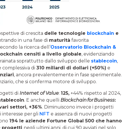
spettive di crescita
delle tecnologie
blockchain
e
entrando in una fase di
maturità
favorita
 secondo la ricerca dell’
Osservatorio Blockchain &
ockchain censiti a livello globale
, evidenziando
trainata soprattutto dallo sviluppo delle
stablecoin
,
e complessiva di
310 miliardi di dollari (+50%)
e
nziari
, ancora prevalentemente in fase sperimentale.
anziario, che si conferma motore di sviluppo.
ogetti di
Internet of Value
:
125,
+44% rispetto al 2024,
stablecoin
. E anche quelli
Blockchain
for
Business
:
vari settori,
+36%
. Diminuiscono invece i progetti
i interesse per gli
NFT
e assenza di nuovi progetti
sono
194 le aziende Fortune Global 500 che hanno
 progetti
negli ultimi anni, di cui 90 avviati nel solo