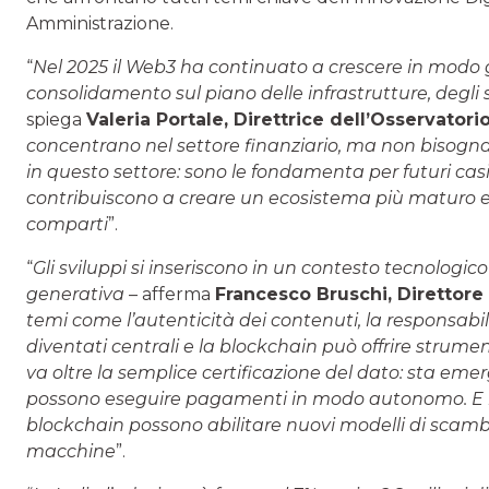
Amministrazione.
“
Nel 2025 il Web3 ha continuato a crescere in modo 
consolidamento sul piano delle infrastrutture, deg
spiega
Valeria Portale
, Direttrice dell’Osservato
concentrano nel settore finanziario, ma non bisogna
in questo settore: sono le fondamenta per futuri casi
contribuiscono a creare un ecosistema più maturo e a
comparti
”.
“
Gli sviluppi si inseriscono in un contesto tecnologico 
generativa
– afferma
Francesco Bruschi
, Direttor
temi come l’autenticità dei contenuti, la responsabili
diventati centrali e la blockchain può offrire strument
va oltre la semplice certificazione del dato: sta e
possono eseguire pagamenti in modo autonomo. E in 
blockchain possono abilitare nuovi modelli di scambi
macchine
”.