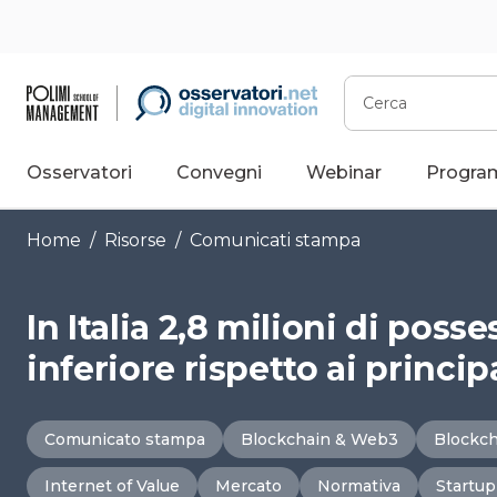
Vai
al
contenuto
Cerca
Osservatori
Convegni
Webinar
Progra
Home
/
Risorse
/
Comunicati stampa
In Italia 2,8 milioni di poss
inferiore rispetto ai princip
Comunicato stampa
Blockchain & Web3
Blockch
Internet of Value
Mercato
Normativa
Startup