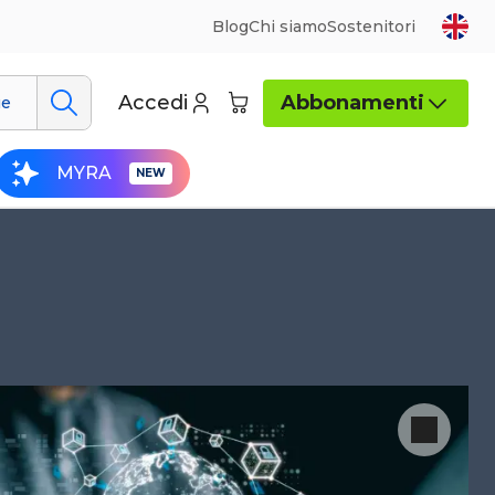
Blog
Chi siamo
Sostenitori
Accedi
Abbonamenti
ue
MYRA