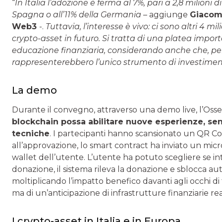
“
In Italia l’adozione è ferma al 7%, pari a 2,8 milioni
Spagna o all’11% della Germania
– aggiunge
Giacom
Web3
-.
Tuttavia, l’interesse è vivo: ci sono altri 4 mi
crypto-asset in futuro. Si tratta di una platea i
educazione finanziaria, considerando anche che, per 
rappresenterebbero l’unico strumento di investiment
La demo
Durante il convegno, attraverso una demo live, l’Oss
blockchain possa abilitare nuove esperienze, s
tecniche
. I partecipanti hanno scansionato un QR Cod
all’approvazione, lo smart contract ha inviato un mi
wallet dell’utente. L’utente ha potuto scegliere se i
donazione, il sistema rileva la donazione e sblocca 
moltiplicando l’impatto benefico davanti agli occhi di tu
ma di un’anticipazione di infrastrutture finanziarie re
I crypto-asset in Italia e in Europa