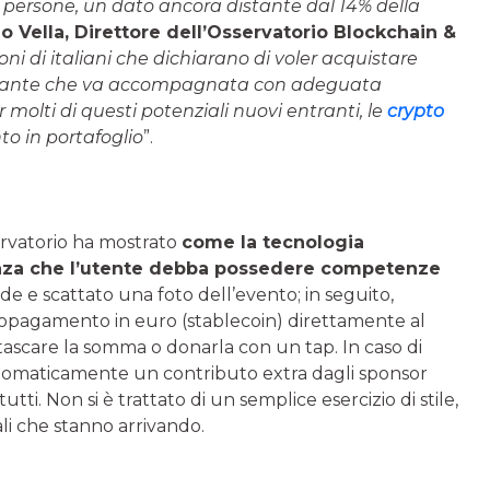
 di persone, un dato ancora distante dal 14% della
o Vella
, Direttore dell’Osservatorio Blockchain &
lioni di italiani che dichiarano di voler acquistare
mportante che va accompagnata con adeguata
molti di questi potenziali nuovi entranti, le
crypto
o in portafoglio
”.
ervatorio ha mostrato
come la tecnologia
enza che l’utente debba possedere competenze
e e scattato una foto dell’evento; in seguito,
cropagamento in euro (stablecoin) direttamente al
ntascare la somma o donarla con un tap. In caso di
automaticamente un contributo extra dagli sponsor
tti. Non si è trattato di un semplice esercizio di stile,
ali che stanno arrivando.