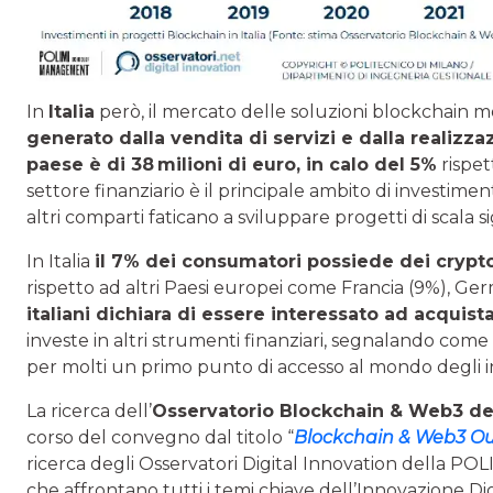
In
Italia
però, il mercato delle soluzioni blockchain 
generato dalla vendita di servizi e dalla realizz
paese è di 38
milioni di euro, in calo del 5%
rispet
settore finanziario è il principale ambito di investimen
altri comparti faticano a sviluppare progetti di scala si
In Italia
il 7% dei consumatori possiede dei crypto
rispetto ad altri Paesi europei come Francia (9%), Ge
italiani dichiara di essere interessato ad acquist
investe in altri strumenti finanziari, segnalando com
per molti un primo punto di accesso al mondo degli i
La ricerca dell’
Osservatorio Blockchain & Web3
del
corso del convegno dal titolo “
Blockchain & Web3 Ou
ricerca degli Osservatori Digital Innovation della P
che affrontano tutti i temi chiave dell’Innovazione Di