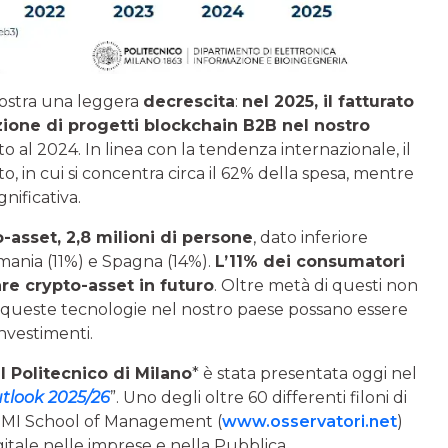
mostra una leggera
decrescita
:
nel 2025, il fatturato
azione di progetti blockchain B2B nel nostro
to al 2024. In linea con la tendenza internazionale, il
to, in cui si concentra circa il 62% della spesa, mentre
gnificativa.
-asset, 2,8 milioni di persone
, dato inferiore
rmania (11%) e Spagna (14%).
L’11% dei consumatori
are crypto-asset in futuro
. Oltre metà di questi non
e queste tecnologie nel nostro paese possano essere
nvestimenti.
 Politecnico di Milano
* è stata presentata oggi nel
tlook 2025/26
”. Uno degli oltre 60 differenti filoni di
OLIMI School of Management (
www.osservatori.net
)
gitale nelle imprese e nella Pubblica