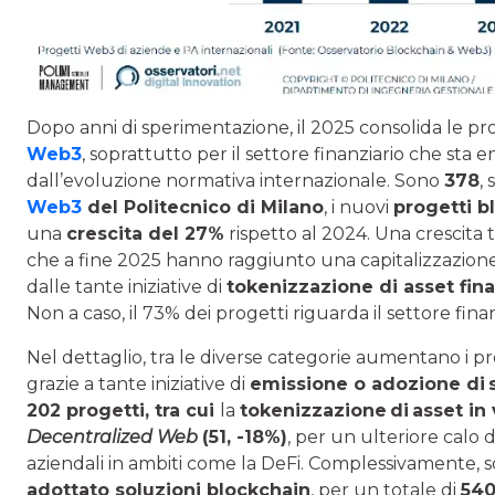
Dopo anni di sperimentazione, il 2025 consolida le pro
Web3
, soprattutto per il settore finanziario che sta 
dall’evoluzione normativa internazionale. Sono
378
,
Web3
del Politecnico di Milano
, i nuovi
progetti bl
una
crescita del 27%
rispetto al 2024. Una crescita 
che a fine 2025 hanno raggiunto una capitalizzazion
dalle tante iniziative di
tokenizzazione di asset fina
Non a caso, il 73% dei progetti riguarda il settore fin
Nel dettaglio, tra le diverse categorie aumentano i pr
grazie a tante iniziative di
emissione o adozione di
202 progetti
, tra cui
la
tokenizzazione
di
asset in 
Decentralized Web
(51, -18%)
, per un ulteriore calo d
aziendali in ambiti come la DeFi. Complessivamente, 
adottato soluzioni blockchain
, per un totale di
540