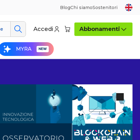
Blog
Chi siamo
Sostenitori
Accedi
Abbonamenti
ue
MYRA