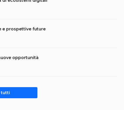
 di ecosistemi digitali
te e prospettive future
nuove opportunità
tutti