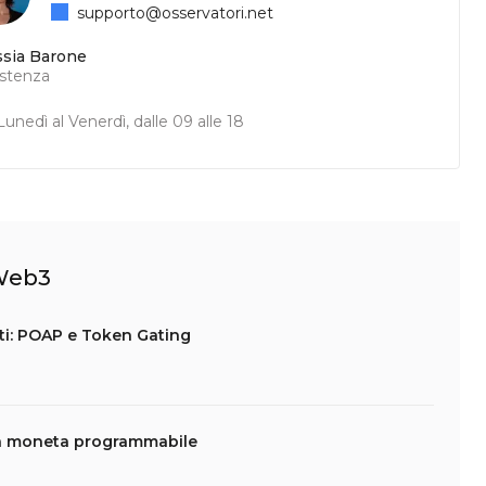
supporto@osservatori.net
ssia Barone
istenza
unedì al Venerdì, dalle 09 alle 18
 Web3
nti: POAP e Token Gating
la moneta programmabile