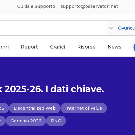
Guida e Supporto
supporto@osservatori.net
Ovunq
mmi
Report
Grafici
Risorse
News
025-26. I dati chiave.
b3
Decentralized Web
Internet of Value
e
Gennaio 2026
PNG