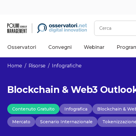
Vai
al
contenuto
Cerca
Osservatori
Convegni
Webinar
Progra
Home
/
Risorse
/
Infografiche
Blockchain & Web3 Outlook 2
Contenuto Gratuito
Infografica
Blockchain & We
Mercato
Scenario Internazionale
Tokenizzazion