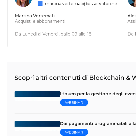
martina.vertemati@osservatori.net
Martina Vertemati
Ale
Acquisti e abbonamenti
Ass
Da Lunedì al Venerdì, dalle 09 alle 18
Da L
Scopri altri contenuti di Blockchain &
I token per la gestione degli eve
WEBINAR
Dai pagamenti programmabili al
WEBINAR