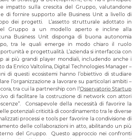
le impatto sulla crescita del Gruppo, valutandone
 e di fornire supporto alle Business Unit a livello di
po dei progetti. L’assetto strutturale adottato in
 del Gruppo a un modello aperto e incli­ne alla
ascu­na Business Unit disponga di buona autonomia
ppo, tra le quali emerge in modo chiaro il ruolo
ortunità e progettualità. L’azienda si interfac­cia con
up ai più grandi player mondiali, includendo anche i
to da Enrico Valtolina, Digital Technologies Manager –
di questi ecosistemi hanno l’obiettivo di studiare
lare l’organizzazione a lavorare su particolari ambiti –
ncora, tra cui la partnership con l’
Osservatorio
Startup
tivo di facilitare la costruzione di network con attori
oscenze”. Consapevole della necessità di favorire la
e potenziali criticità di coordinamento tra le diverse
lizzati processi e tools per favo­rire la condivisione di
amento delle collaborazioni in atto, abilitando un più
n­terno del Gruppo. Questo approccio nei confronti