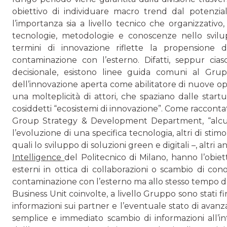
obiettivo di individuare macro trend dal potenzia
l’importanza sia a livello tecnico che organizzativo,
tecnologie, metodologie e cono­scenze nello svilup
termini di innovazione ri­flette la propensione
contaminazione con l’esterno. Difatti, seppur ci
decisionale, esistono linee guida comuni al Gru
dell’innovazione aperta come abilitato­re di nuove opp
una molteplicità di attori, che spaziano dalle start
cosiddetti “ecosistemi di innovazione”. Come racconta
Group Strategy & Development Department, “alcuni 
l’evoluzione di una specifica tecnologia, altri di stimo
quali lo sviluppo di soluzioni green e di­gitali –, altri a
Intelligence
del Politecnico di Milano, hanno l’obiet­
esterni in ottica di collaborazioni o scambio di con
contaminazione con l’esterno ma allo stesso tempo dell
Business Unit coinvolte, a livello Gruppo sono stati fina
informazioni sui partner e l’eventuale stato di avanz
semplice e immediato scambio di informazioni all’i