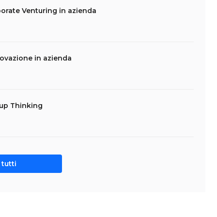
porate Venturing in azienda
novazione in azienda
tup Thinking
tutti