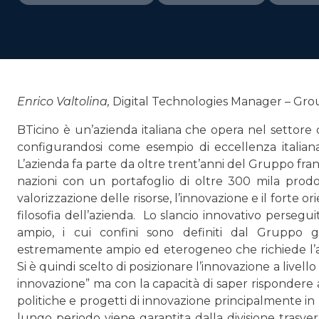
Enrico Valtolina,
Digital Technologies Manager – Gr
BTicino è un’azienda italiana che opera nel settore del
configuran­dosi come esempio di eccellenza italian
L’azienda fa parte da oltre trent’anni del Gruppo franc
nazioni con un portafoglio di oltre 300 mila prodott
valorizzazione delle risorse, l’innovazione e il forte or
filosofia dell’azienda. Lo slancio innovativo perseguit
ampio, i cui confini sono definiti dal Gruppo gl
estremamente ampio ed eterogeneo che richiede l’ac
Si è quindi scelto di posizionare l’innovazione a livello
innovazione” ma con la capacità di saper rispondere 
politiche e progetti di innovazione principalmente in 
lungo periodo viene garantita dalla divisione trasve