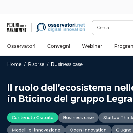
Vai
al
contenuto
Cerca
Osservatori
Convegni
Webinar
Progra
Home
/
Risorse
/
Business case
Il ruolo dell’ecosistema nel
in Bticino del gruppo Legr
Contenuto Gratuito
Business case
Startup Thin
Modelli di innovazione
Open Innovation
Giugno