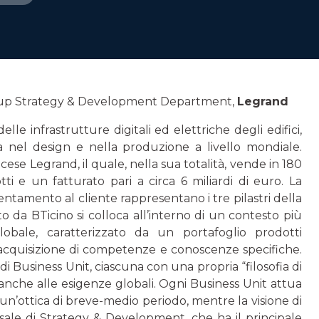
oup Strategy & Development Department,
Legrand
le infrastrutture digitali ed elettriche degli edifici,
a nel design e nella produzione a livello mondiale.
ese Legrand, il quale, nella sua totalità, vende in 180
i e un fatturato pari a circa 6 miliardi di euro. La
ien­tamento al cliente rappresentano i tre pilastri della
o da BTicino si colloca all’in­terno di un contesto più
obale, caratterizzato da un portafoglio prodotti
qui­sizione di competenze e conoscenze specifiche.
 di Business Unit, ciascuna con una propria “filosofia di
anche alle esigenze globali. Ogni Business Unit attua
un’ottica di breve-medio periodo, mentre la visione di
rsale di Strategy & Development, che ha il principale