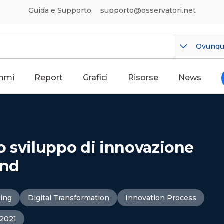
Guida e Supporto
supporto@osservatori.net
Ovunq
mmi
Report
Grafici
Risorse
News
lo sviluppo di innovazione
and
king
Digital Transformation
Innovation Process
 2021