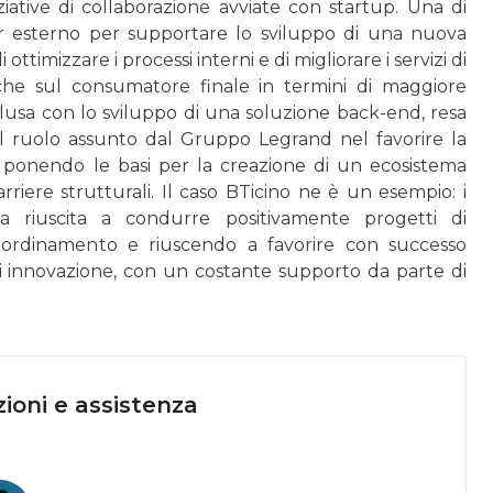
ziative di collaborazione avvia­te con startup. Una di
r esterno per supportare lo sviluppo di una nuova
ttimizzare i processi interni e di migliorare i servizi di
nche sul consumatore finale in termini di maggiore
onclusa con lo sviluppo di una soluzione back-end, resa
Il ruolo assunto dal Gruppo Legrand nel favorire la
, ponendo le basi per la creazione di un ecosistema
rriere strutturali. Il caso BTicino ne è un esempio: i
ia riuscita a condurre positivamente progetti di
coordina­mento e riuscendo a favorire con successo
 di innovazione, con un costante supporto da parte di
ioni e assistenza