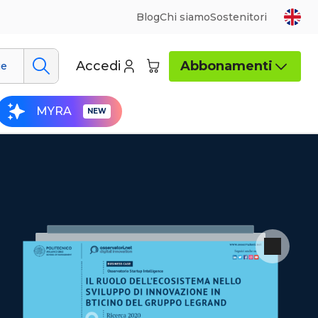
Blog
Chi siamo
Sostenitori
Accedi
Abbonamenti
ue
MYRA