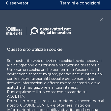
Osservatori
Termini e condizioni
Convegni
Privacy policy
Close
Webinar
Cookie policy
Programmi
Sitemap
Dichiarazione di
accessibilità
Questo sito utilizza i cookie
Cookie Center
Su questo sito web utilizziamo cookie tecnici necessari
alla navigazione e funzionali all’erogazione del servizio.
Utilizziamo i cookie anche per fornirti un’esperienza di
navigazione sempre migliore, per facilitare le interazioni
con le nostre funzionalità social e per consentirti di
ricevere informazioni e offerte mirate aderenti alle tue
Facebook
LinkedIn
Instag
abitudini di navigazione e ai tuoi interessi.
Puoi esprimere il tuo consenso cliccando su
ACCETTA.
Potrai sempre gestire le tue preferenze accedendo al
YouTube
X
nostro COOKIE CENTER e ottenere maggiori
informazioni sui cookie utilizzati, visitando la nostra