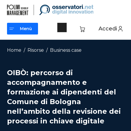
Vai
al
contenuto
Accedi
Menù
Menù
Home
/
Risorse
/
Business case
OIBÒ: percorso di
accompagnamento e
formazione ai dipendenti del
Comune di Bologna
nell’ambito della revisione dei
processi in chiave digitale