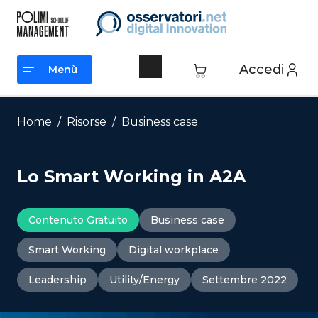
Vai
al
contenuto
Accedi
Menù
Menù
Home
/
Risorse
/
Business case
Lo Smart Working in A2A
Contenuto Gratuito
Business case
Smart Working
Digital workplace
Leadership
Utility/Energy
Settembre 2022