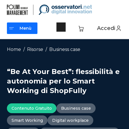
Vai
al
contenuto
Accedi
Menù
Menù
Home
/
Risorse
/
Business case
“Be At Your Best”: flessibilità e
autonomia per lo Smart
Working di ShopFully
Contenuto Gratuito
Business case
Smart Working
Digital workplace