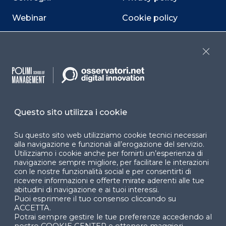
Webinar
Cookie policy
Programmi
Sitemap
Close
Dichiarazione di
accessibilità
Cookie Center
Questo sito utilizza i cookie
Su questo sito web utilizziamo cookie tecnici necessari
Facebook
LinkedIn
Instag
alla navigazione e funzionali all’erogazione del servizio.
Utilizziamo i cookie anche per fornirti un’esperienza di
navigazione sempre migliore, per facilitare le interazioni
con le nostre funzionalità social e per consentirti di
ricevere informazioni e offerte mirate aderenti alle tue
YouTube
X
abitudini di navigazione e ai tuoi interessi.
Puoi esprimere il tuo consenso cliccando su
ACCETTA.
Potrai sempre gestire le tue preferenze accedendo al