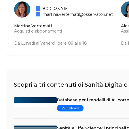
800 033 715
martina.vertemati@osservatori.net
Martina Vertemati
Ale
Acquisti e abbonamenti
Ass
Da Lunedì al Venerdì, dalle 09 alle 18
Da L
Scopri altri contenuti di Sanità Digitale
Database per i modelli di AI: corr
WEBINAR
Sanità e Life Science: i principali