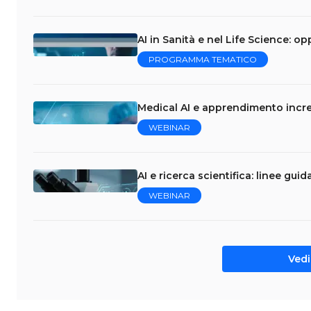
AI in Sanità e nel Life Science: op
PROGRAMMA TEMATICO
Medical AI e apprendimento incre
WEBINAR
AI e ricerca scientifica: linee gui
WEBINAR
Vedi 