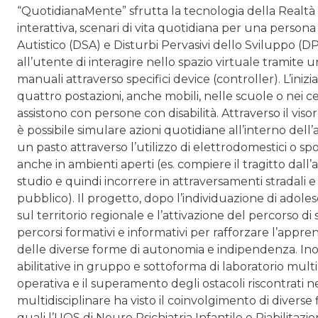
“QuotidianaMente” sfrutta la tecnologia della Realtà 
interattiva, scenari di vita quotidiana per una persona
Autistico (DSA) e Disturbi Pervasivi dello Sviluppo (
all’utente di interagire nello spazio virtuale tramite 
manuali attraverso specifici device (controller). L’inizia
quattro postazioni, anche mobili, nelle scuole o nei cent
assistono con persone con disabilità. Attraverso il visor
è possibile simulare azioni quotidiane all’interno del
un pasto attraverso l’utilizzo di elettrodomestici o spo
anche in ambienti aperti (es. compiere il tragitto dall’a
studio e quindi incorrere in attraversamenti stradali e 
pubblico). Il progetto, dopo l’individuazione di adolesc
sul territorio regionale e l’attivazione del percorso di 
percorsi formativi e informativi per rafforzare l’appr
delle diverse forme di autonomia e indipendenza. Inol
abilitative in gruppo e sottoforma di laboratorio mu
operativa e il superamento degli ostacoli riscontrati n
multidisciplinare ha visto il coinvolgimento di diverse 
quali l’UOS di Neuro Psichiatria Infantile e Riabilitazi