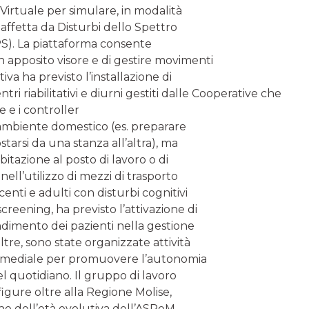
Virtuale per simulare, in modalità
 affetta da Disturbi dello Spettro
DPS). La piattaforma consente
un apposito visore e di gestire movimenti
tiva ha previsto l’installazione di
ri riabilitativi e diurni gestiti dalle Cooperative che
e e i controller
l’ambiente domestico (es. preparare
starsi da una stanza all’altra), ma
bitazione al posto di lavoro o di
nell’utilizzo di mezzi di trasporto
enti e adulti con disturbi cognitivi
screening, ha previsto l’attivazione di
endimento dei pazienti nella gestione
tre, sono state organizzate attività
ltimediale per promuovere l’autonomia
el quotidiano. Il gruppo di lavoro
figure oltre alla Regione Molise,
one dell’età evolutiva dell’ASReM,