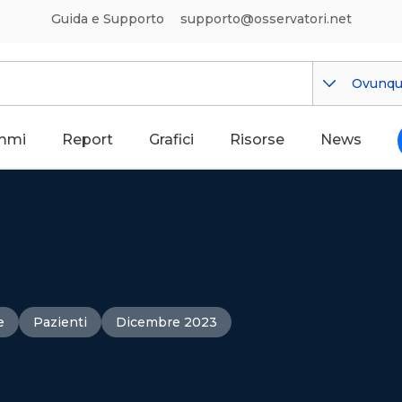
Guida e Supporto
supporto@osservatori.net
Ovunq
mmi
Report
Grafici
Risorse
News
e
Pazienti
Dicembre 2023