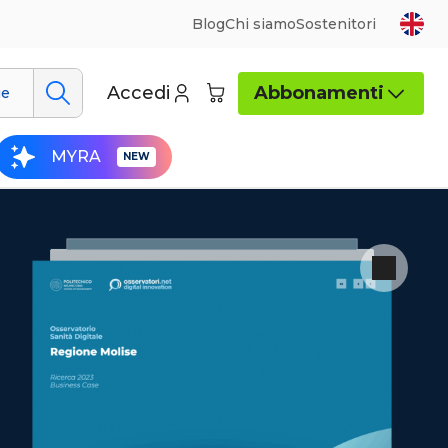
Blog
Chi siamo
Sostenitori
Accedi
Abbonamenti
ue
MYRA