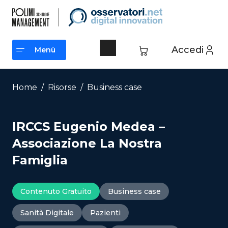
Vai
al
contenuto
Accedi
Menù
Menù
Home
/
Risorse
/
Business case
IRCCS Eugenio Medea –
Associazione La Nostra
Famiglia
Contenuto Gratuito
Business case
Sanità Digitale
Pazienti