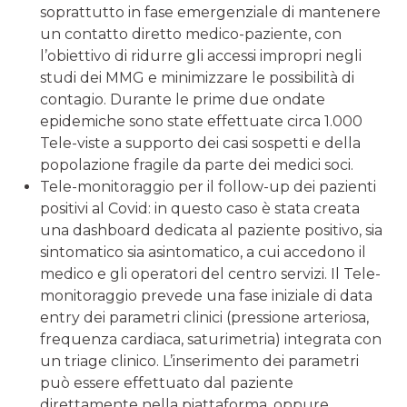
soprat­tutto in fase emergenziale di mantenere
un contatto diretto medico-paziente, con
l’obiettivo di ridurre gli accessi impropri negli
studi dei MMG e minimiz­zare le possibilità di
contagio. Durante le prime due ondate
epidemiche sono state effettuate circa 1.000
Tele-viste a supporto dei casi sospetti e della
popola­zione fragile da parte dei medici soci.
Tele-monitoraggio per il follow-up dei pazienti
positi­vi al Covid: in questo caso è stata creata
una dashbo­ard dedicata al paziente positivo, sia
sintomatico sia asintomatico, a cui accedono il
medico e gli operatori del centro servizi. Il Tele-
monitoraggio prevede una fase iniziale di data
entry dei parametri clinici (pres­sione arteriosa,
frequenza cardiaca, saturimetria) in­tegrata con
un triage clinico. L’inserimento dei para­metri
può essere effettuato dal paziente
direttamente nella piattaforma, oppure