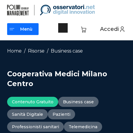
Vai
al
contenuto
Accedi
Menù
Menù
Home
/
Risorse
/
Business case
Cooperativa Medici Milano
Centro
Contenuto Gratuito
Business case
Sanità Digitale
Pazienti
Professionisti sanitari
Telemedicina