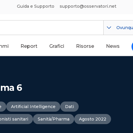
Guida e Supporto
supporto@osservatori.net
Ovunq
mmi
Report
Grafici
Risorse
News
oma 6
e
Artificial Intelligence
Dati
nisti sanitari
Sanità/Pharma
Agosto 2022