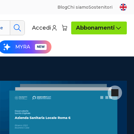
Blog
Chi siamo
Sostenitori
Accedi
Abbonamenti
ue
MYRA