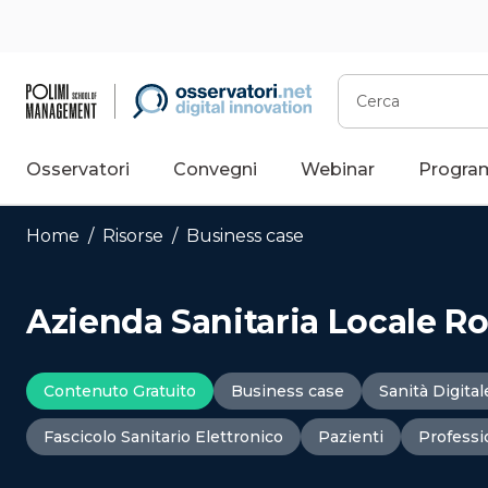
Vai
al
contenuto
Cerca
Osservatori
Convegni
Webinar
Progra
Home
/
Risorse
/
Business case
Azienda Sanitaria Locale R
Contenuto Gratuito
Business case
Sanità Digital
Fascicolo Sanitario Elettronico
Pazienti
Professio