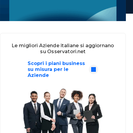
Le migliori Aziende italiane si aggiornano
su Osservatori.net
Scopri i piani business
su misura per le
Aziende