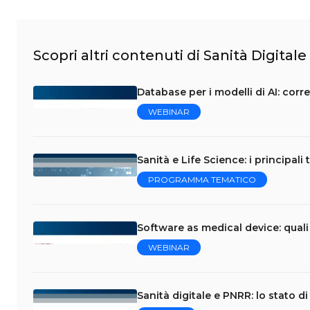
Scopri altri contenuti di Sanità Digitale
Database per i modelli di AI: corr
WEBINAR
Sanità e Life Science: i principali
PROGRAMMA TEMATICO
Software as medical device: quali
WEBINAR
Sanità digitale e PNRR: lo stato d