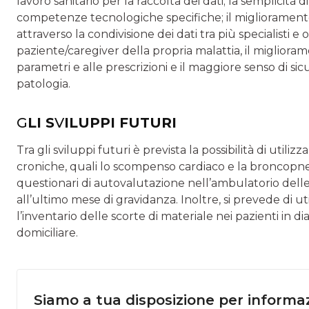
lavoro sanitario per la raccolta dei dati; la semplicità 
competenze tecnologiche specifiche; il migliora­mento
attraverso la condivisione dei dati tra più specialisti 
pazien­te/caregiver della propria malattia, il migliora
parametri e alle prescrizioni e il maggiore senso di si
patologia.
G
LI S
V
ILUPPI FUTURI
Tra gli sviluppi futuri è prevista la possibilità di utiliz
croniche, quali lo scompenso cardiaco e la broncopne
questionari di autovalutazione nell’ambulatorio delle
all’ultimo mese di gravi­danza. Inoltre, si prevede di ut
l’inventario delle scorte di materiale nei pazienti in di
domiciliare.
Siamo a tua disposizione per informaz