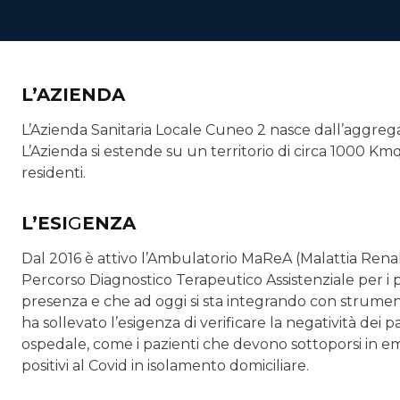
L’AZIENDA
L’Azienda Sanitaria Locale Cuneo 2 nasce dall’aggrega­
L’A­zienda si estende su un territorio di circa 1000
residenti.
L’ESI
G
ENZA
Dal 2016 è attivo l’Ambulatorio MaReA (Malattia Rena
Percorso Dia­gnostico Terapeutico Assistenziale per i pa
presenza e che ad oggi si sta integrando con strume
ha sollevato l’esigenza di verificare la negatività de
ospedale, come i pazienti che devono sottoporsi in emodi
positivi al Covid in isolamento domiciliare.