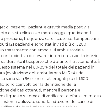
t di pazienti: pazienti a gravità media positivi al
nto di vista clinico un monitoraggio quotidiano. I
are pressione, frequenza cardiaca, tosse, temperatura,
uiti 121 pazienti e sono stati inviati più di 5200
 in trattamento con emodialisi ambulatoriale
con l’obiettivo di rilevare sintomi da sospetta infezio­
i sia durante il trasporto che durante il trattamento. È
 questo sistema nel 80-85% del totale dei pazienti in
zata (evolu­zione dell’ambulatorio MaReA): da
o sono stati 96 e sono stati erogati più di 1.600
i sono coin­volti per la definizione della
ione dei dati ottenuti, mentre il personale
izzo di questo sistema e di verificare telefonica­mente in
l sistema utilizzato sono: la riduzione del carico di