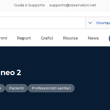
Guida e Supporto
supporto@osservatori.net
Ovunq
mmi
Report
Grafici
Risorse
News
uneo 2
e
Pazienti
Professionisti sanitari