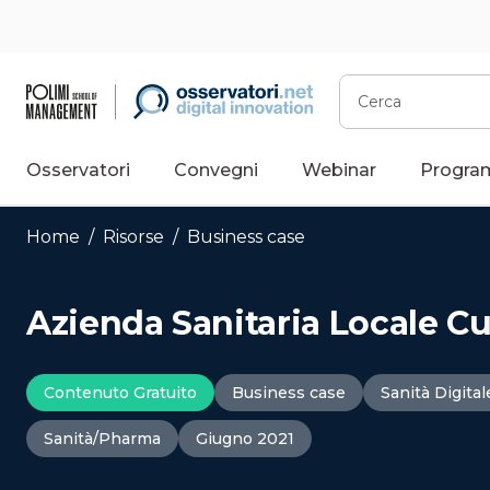
Vai
al
contenuto
Cerca
Osservatori
Convegni
Webinar
Progra
Home
/
Risorse
/
Business case
Azienda Sanitaria Locale C
Contenuto Gratuito
Business case
Sanità Digital
Sanità/Pharma
Giugno 2021