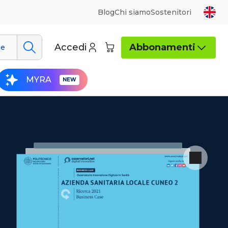
Blog
Chi siamo
Sostenitori
Accedi
Abbonamenti
ue
MYRA