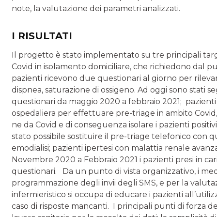
note, la valutazione dei parametri analizzati.
I RISULTATI
Il progetto è stato implementato su tre principali targe
Covid in isola­mento domiciliare, che richiedono dal pu
pazienti rice­vono due questionari al giorno per rilev
dispnea, sa­turazione di ossigeno. Ad oggi sono stati seg
questionari da maggio 2020 a febbraio 2021; pazienti
ospedaliera per effettuare pre-triage in ambito Covid, 
ne da Covid e di conseguenza isolare i pazienti positi­v
stato possibile sostituire il pre-triage telefonico con
emodialisi; pazienti ipertesi con malattia renale avan
Novembre 2020 a Febbraio 2021 i pazienti presi in caric
questionari. Da un punto di vista organizzativo, i medic
programmazione degli invii degli SMS, e per la valutaz
infermieristico si occupa di educare i pazien­ti all’util
caso di risposte mancanti. I principali punti di forza de