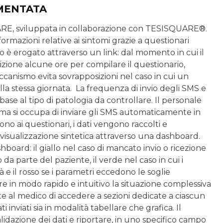
EMENTATA
CARE, sviluppata in collaborazione con TESISQUARE®.
forma­zioni relative ai sintomi grazie a questionari
rio è erogato attraverso un link: dal momento in cui il
sizione alcune ore per compilare il questionario,
ccanismo evita sovrapposizioni nel caso in cui un
lla stessa giornata. La frequenza di invio degli SMS e
base al tipo di pato­logia da controllare. Il personale
istema si occupa di inviare gli SMS automaticamente in
o ai questionari, i dati vengono raccolti e
visualizzazione sintetica attraverso una dashboard.
hboard: il giallo nel caso di mancato invio o ricezione
 da parte del paziente, il verde nel caso in cui i
à e il rosso se i parametri eccedono le soglie
zare in modo rapido e intuitivo la situazione complessiva
nte al medico di accedere a sezioni dedicate a ciascun
 inviati sia in modalità tabellare che grafica. Il
lidazione dei dati e riportare, in uno specifico campo