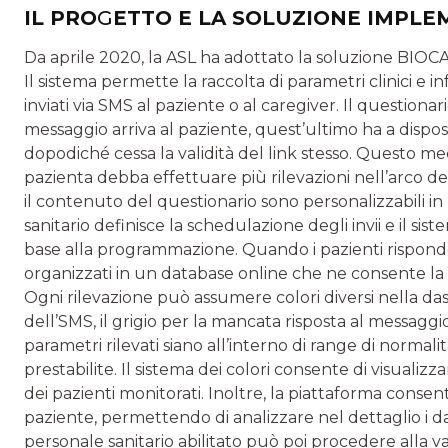
IL PRO
G
ETTO E LA SOLUZIONE IMPL
Da aprile 2020, la ASL ha adottato la soluzione BIO
Il siste­ma permette la raccolta di parametri clinici e in
inviati via SMS al paziente o al caregiver. Il questiona
messaggio arri­va al paziente, quest’ultimo ha a dispo
dopodiché cessa la validità del link stesso. Questo me
pazienta debba effettuare più rileva­zioni nell’arco de
il contenuto del que­stionario sono personalizzabili in 
sanitario definisce la schedulazione degli invii e il s
base alla programmazio­ne. Quando i pazienti rispondon
organizzati in un database online che ne consente la 
Ogni rilevazione può assumere colori diver­si nella das
dell’SMS, il grigio per la mancata risposta al messaggio
parametri rilevati siano all’interno di range di normalit
prestabilite. Il sistema dei colori consente di visualiz
dei pazienti monitorati. Inoltre, la piattaforma conse
paziente, per­mettendo di analizzare nel dettaglio i dati
personale sanitario abilitato può poi procedere alla va