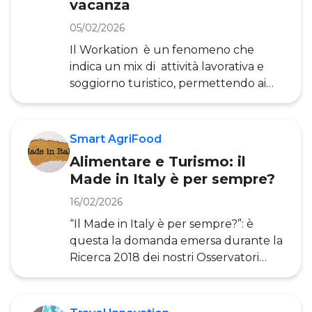
vacanza
fondata sull’innovazione digitale e la
sostenibilità ambientale. In questo
05/02/2026
articolo vediamo su quali principi si
Il Workation è un fenomeno che
basano gli incent
indica un mix di attività lavorativa e
soggiorno turistico, permettendo ai
professionisti di svolgere le proprie
mansioni da remoto in contesti di
villeggiatura, lontano dalla propria
Smart AgriFood
abitazione o dall’ufficio tradizionale.
Alimentare e Turismo: il
Questa tendenza si è
Made in Italy è per sempre?
significativamente sviluppata come
risposta alle restrizioni imposte
16/02/2026
dall’emergenza sanitaria e ha trovato
“Il Made in Italy è per sempre?”: è
terreno fertile nell’accelerazione dei
questa la domanda emersa durante la
processi di digitalizzazione del lavor
Ricerca 2018 dei nostri Osservatori
Smart AgriFood e Innovazione Ditale
nel Turismo. Al di là dello slogan, è
emerso un dubbio fondamentale che