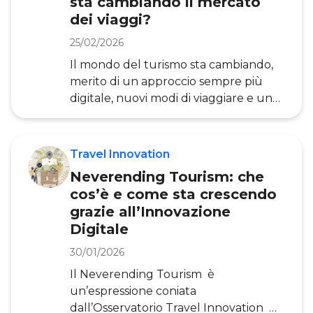
sta cambiando il mercato
il modo di lavorare, ma dall’altra sta
dei viaggi?
anche cambiando il concetto di
turismo tradizionale e il modo di
25/02/2026
essere turisti. I viaggi non son
Il mondo del turismo sta cambiando,
merito di un approccio sempre più
digitale, nuovi modi di viaggiare e un
maggiore focus sulla sostenibilità
ambientale. Emergono nuovi trend a
livello italiano e internazionale, che
Travel Innovation
rivelano come stiano cambiando la
Neverending Tourism: che
domanda e l’offerta, anche in seguito
cos’è e come sta crescendo
alla pandemia. In questo articolo
grazie all’Innovazione
approfondiamo le cinque principali
Digitale
tendenze nel settore turismo che
stanno segnando il mondo dei viaggi e
30/01/2026
come le aziende stiano traendo valore
Il Neverending Tourism è
dal cambiamento. La
un’espressione coniata
dall’Osservatorio Travel Innovation