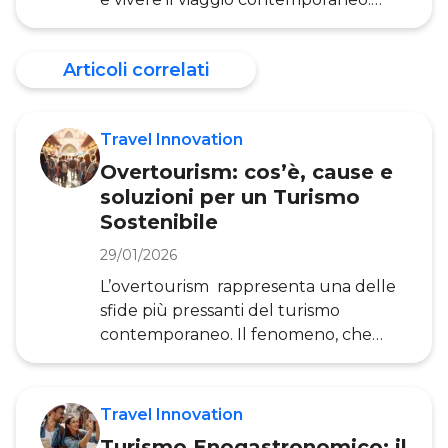
Questo approccio innovativo al
turismo pone al centro l’esperienza
Articoli correlati
autentica, il coinvolgimento emotivo e
la connessione profonda con le
destinazioni visitate, trasformando il
Travel Innovation
tradizionale “vedere” in un più
significativo “vivere” i luoghi. In questo
Overtourism: cos’è, cause e
articolo, a cura dell’Osservatorio Travel
soluzioni per un Turismo
Innovation della POLIMI School of
Sostenibile
Management, esploreremo la
29/01/2026
definizione di tur
L’overtourism rappresenta una delle
sfide più pressanti del turismo
contemporaneo. Il fenomeno, che
colpisce destinazioni iconiche in tutto
il mondo a livello sociale, ambientale
ed economico, richiede una
Travel Innovation
comprensione approfondita per
Turismo Enogastronomico: il