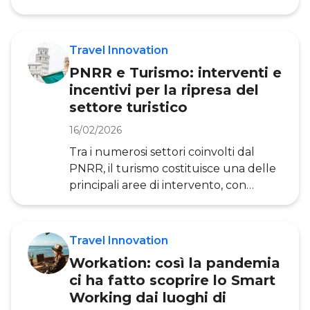
del Politecnico di Milano per indicare
la possibilità di estendere l’esperienza
turistica, grazie all’utilizzo di strumenti
Travel Innovation
digitali e ai nuovi comportamenti che
PNRR e Turismo: interventi e
la pandemia ha indotto nei
incentivi per la ripresa del
consumatori. Ma il Neverending
settore turistico
Tourism rappresenta realmente un
turismo “senza fine”? In questo
16/02/2026
articolo, a cura dell’Osservatorio,
Tra i numerosi settori coinvolti dal
approfon
PNRR, il turismo costituisce una delle
principali aree di intervento, con
investimenti per migliorare le
strutture, i servizi e l’offerta turistica.
Gli obiettivi chiave del Piano Nazionale
Travel Innovation
Ripresa e Resilienza in ambito
Workation: così la pandemia
Turismo sono due: aumentare la
ci ha fatto scoprire lo Smart
capacità competitiva delle imprese e
Working dai luoghi di
promuovere un’offerta turistica