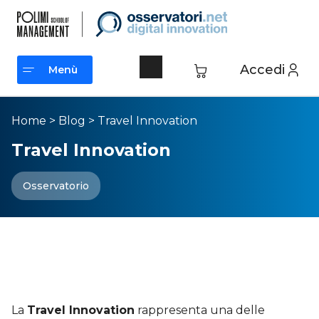
Accedi
Menù
Menù
Home
>
Blog
>
Travel Innovation
Travel Innovation
Osservatorio
Travel Innovation, guida e
approfondimenti
sull’Innovazione nel Turismo
La
Travel Innovation
rappresenta una delle