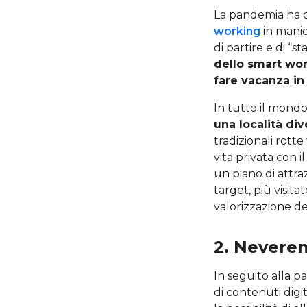
La pandemia ha co
working
in manie
di partire e di “s
dello smart wo
fare vacanza in
In tutto il mond
una località di
tradizionali rotte
vita privata con i
un piano di attra
target, più visita
valorizzazione de
2. Nevere
In seguito alla p
di contenuti digit