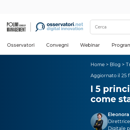
Cerca
Osservatori
Convegni
Webinar
Progra
Home
>
Blog
>
T
Aggiornato il 25 
I 5 princ
come sta
Eleonora
Direttric
Digitale 