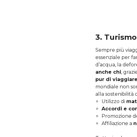
3. Turismo
Sempre più viaggi
essenziale per fa
d’acqua, la defor
anche chi
, graz
pur di viaggiar
mondiale non son
alla sostenibilità 
Utilizzo di
mate
Accordi e con
Promozione d
Affiliazione a
n