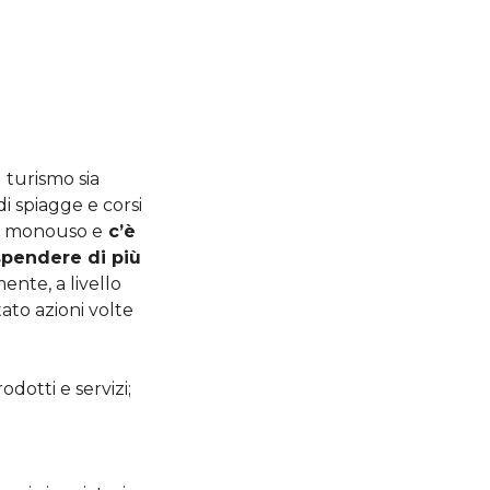
 turismo sia
i spiagge e corsi
che monouso e
c’è
spendere di più
ente, a livello
to azioni volte
dotti e servizi;