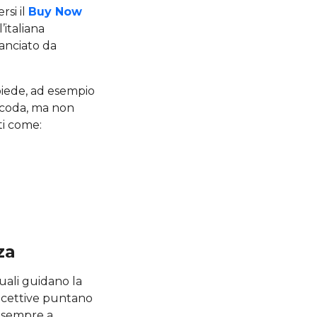
rsi il
Buy Now
’italiana
lanciato da
piede, ad esempio
a coda, ma non
ti come:
za
quali guidano la
 ricettive puntano
le sempre a