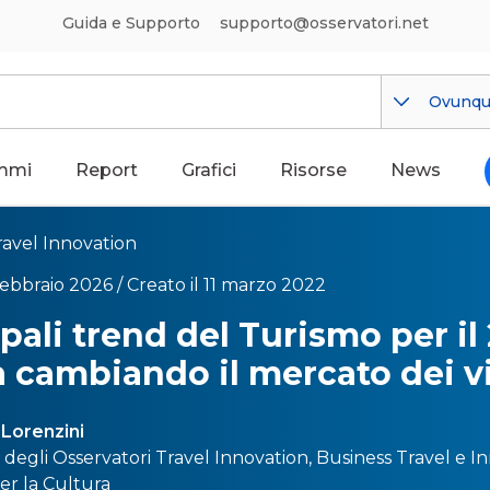
Guida e Supporto
supporto@osservatori.net
Ovunq
mmi
Report
Grafici
Risorse
News
ravel Innovation
febbraio 2026 /
Creato il 11 marzo 2022
ipali trend del Turismo per il
 cambiando il mercato dei v
 Lorenzini
e degli Osservatori
Travel Innovation
,
Business Travel
e
In
per la Cultura