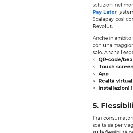
soluzioni nel mon
Pay Later
(siste
Scalapay, così com
Revolut.
Anche in ambito 
con una maggiore
solo. Anche l’esp
QR-code/bea
Touch scree
App
Realtà virtua
Installazioni 
5. Flessibi
Fra i consumatori 
scelta sia per via
sulla flessibilità