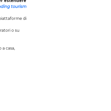
er estendere
ding tourism
 piattaforme di
atori o su
o a casa,