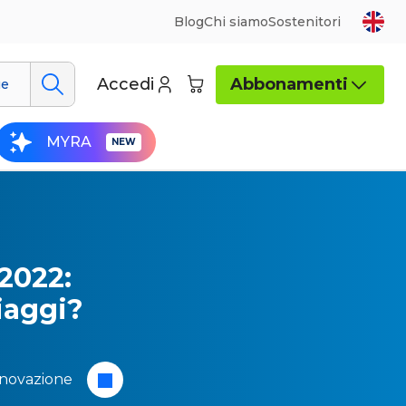
Blog
Chi siamo
Sostenitori
Accedi
Abbonamenti
ue
MYRA
 2022:
iaggi?
novazione