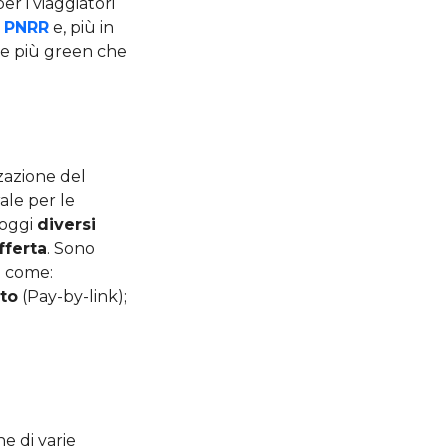
r i viaggiatori
l
PNRR
e, più in
re più green che
zzazione del
ale per le
a oggi
diversi
fferta
. Sono
e come:
to
(Pay-by-link);
ne di varie