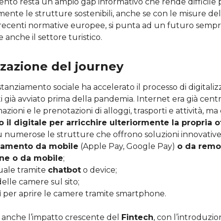
nto resta un ampio gap informativo che rende difficile pe
mente le strutture sostenibili, anche se con le misure de
 recenti normative europee, si punta ad un futuro semp
 anche il settore turistico.
izzazione del journey
istanziamento sociale ha accelerato il processo di digitali
ti già avviato prima della pandemia. Internet era già centr
azioni e le prenotazioni di alloggi, trasporti e attività, m
o il digitale per arricchire ulteriormente la propria o
iù numerose le strutture che offrono soluzioni innovativ
amento da mobile
(Apple Pay, Google Pay)
o da remo
ine o da mobile
;
tuale tramite
chatbot
o device;
elle camere sul sito;
i
per aprire le camere tramite smartphone.
e anche l’impatto crescente del
Fintech
, con l’introduzio