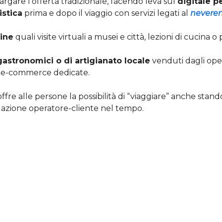
allargare l’offerta tradizionale, facendo leva sul
digitale p
istica
prima e dopo il viaggio con servizi legati al
neveren
line
quali visite virtuali a musei e città, lezioni di cucina o
astronomici o di artigianato locale
venduti dagli oper
i e-commerce dedicate.
 offre alle persone la possibilità di “viaggiare” anche stand
elazione operatore-cliente nel tempo.