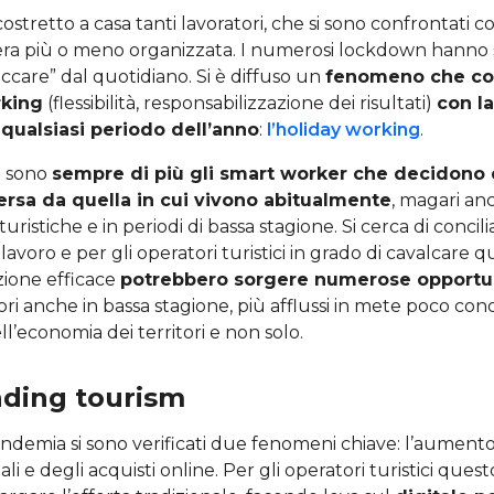
stretto a casa tanti lavoratori, che si sono confrontati c
ra più o meno organizzata. I numerosi lockdown hanno sp
taccare” dal quotidiano. Si è diffuso un
fenomeno che coni
rking
(flessibilità, responsabilizzazione dei risultati)
con la
 qualsiasi periodo dell’anno
:
l’holiday working
.
o sono
sempre di più gli smart worker che decidono d
versa da quella in cui vivono abitualmente
, magari an
 turistiche e in periodi di bassa stagione. Si cerca di concil
l lavoro e per gli operatori turistici in grado di cavalcare
zione efficace
potrebbero sorgere numerose opportu
tori anche in bassa stagione, più afflussi in mete poco con
ll’economia dei territori e non solo.
nding tourism
andemia si sono verificati due fenomeni chiave: l’aumento
ali e degli acquisti online. Per gli operatori turistici qu