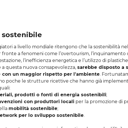
 sostenibile
atori a livello mondiale ritengono che la sostenibilità nel
r fronte a fenomeni come l’overtourism, l’inquinamento d
estazione, l’inefficienza energetica e l’utilizzo di plasti
ie a questa nuova consapevolezza,
sarebbe disposto a 
e con un maggior rispetto per l’ambiente
. Fortunatam
o poche le strutture ricettive che hanno già implementa
quali:
riali, prodotti o fonti di energia sostenibili
;
venzioni con produttori locali
per la promozione di pro
ella
mobilità sostenibile
;
etwork per lo sviluppo sostenibile
.