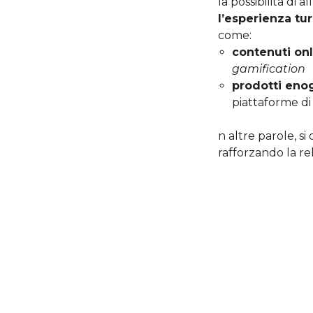
la possibilità di 
l’esperienza tur
come:
contenuti on
gamification
prodotti enog
piattaforme d
n altre parole, si
rafforzando la r