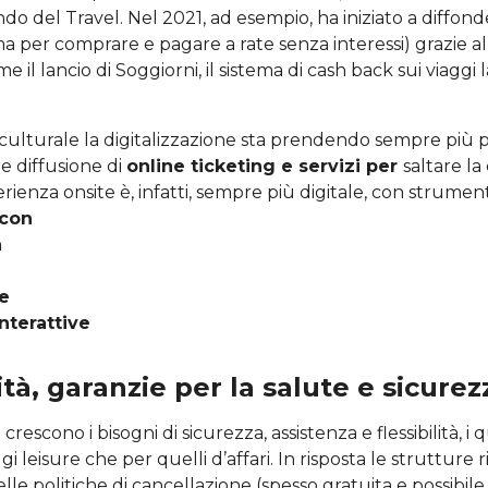
do del Travel. Nel 2021, ad esempio, ha iniziato a diffonde
ma per comprare e pagare a rate senza interessi) grazie all
e il lancio di Soggiorni, il sistema di cash back sui viaggi 
culturale la digitalizzazione sta prendendo sempre più 
 diffusione di
online ticketing e servizi per
saltare l
erienza onsite è, infatti, sempre più digitale, con strumen
con
n
le
interattive
lità, garanzie per la salute e sicurez
crescono i bisogni di sicurezza, assistenza e flessibilità, i 
ggi leisure che per quelli d’affari. In risposta le strutture
 nelle politiche di cancellazione (spesso gratuita e possibi