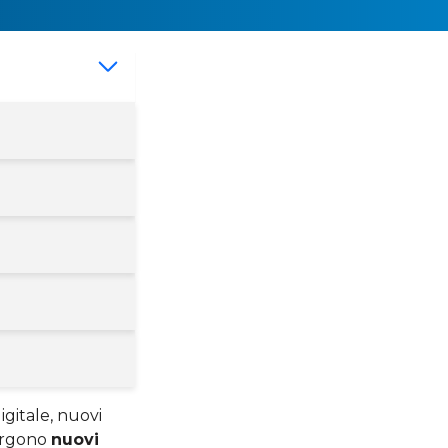
gitale, nuovi
mergono
nuovi