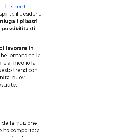
on lo
smart
into il desiderio
uga i pilastri
 possibilità di
i lavorare in
che lontana dalle
iare al meglio la
 questo trend con
nità
: nuovi
osciute,
 della fruizione
esto ha comportato