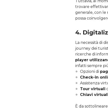
Tuttavia, al mome
trovare effettiva
generale, con le
possa coinvolgere
4. Digital
La necessità di d
journey dei turis
ricerche di inform
player utilizzan
infatti sempre p
Opzioni di
pag
Check-in onl
Assistenza vir
Tour virtuali
d
Chiavi virtual
È da sottolinear