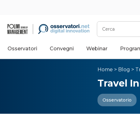
Cerca
Osservatori
Convegni
Webinar
Progra
Home
>
Blog
>
T
Travel I
Osservatorio
Travel I
sull’Inn