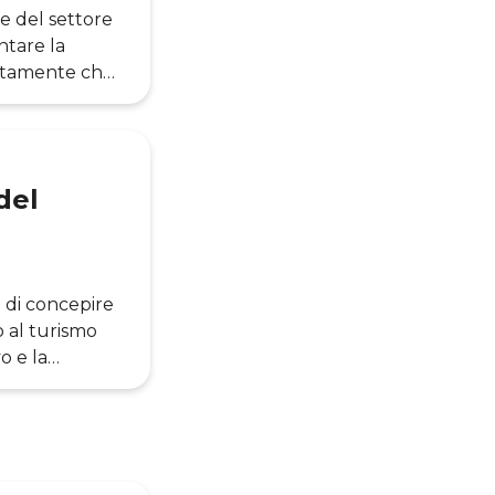
e del settore
ntare la
attamente che
riamolo in
nagement, da
del
 di concepire
 al turismo
o e la
 il
 questo
MI School of