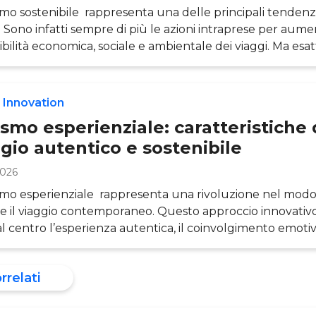
ismo sostenibile rappresenta una delle principali tendenz
. Sono infatti sempre di più le azioni intraprese per aume
ibilità economica, sociale e ambientale dei viaggi. Ma es
il turismo sostenibile e come è possibile applicarlo ? Scop
 articolo, a cura dell’Osservatorio Travel Innovation e
sservatorio Business Travel della POLIMI School of Ma
 Innovation
unti di riferimento pe
smo esperienziale: caratteristiche 
gio autentico e sostenibile
2026
ismo esperienziale rappresenta una rivoluzione nel modo
re il viaggio contemporaneo. Questo approccio innovativo
l centro l’esperienza autentica, il coinvolgimento emotiv
sione profonda con le destinazioni visitate, trasformando
ionale “vedere” in un più significativo “vivere” i luoghi. In
orrelati
lo, a cura dell’Osservatorio Travel Innovation della POLI
ment, esploreremo la definizione di tur