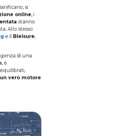
nificano, si
zione online
, i
entata
stanno
ta. Allo stesso
ng
e il
Bleisure
,
sigenza di una
m
, è
quilibrati,
n un vero motore