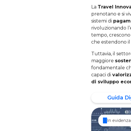
La
Travel Innov
prenotano e si vi
sistemi di
pagame
rivoluzionando l’
tempo, crescono
che estendono il c
Tuttavia, il sett
maggiore
sosten
fondamentale che 
capaci di
valoriz
di sviluppo ec
Guida Di
In evidenza