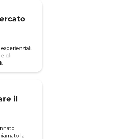
livello – dal
mercato
 esperienziali.
e gli
i
erienziali.
o molteplici
to e servizio
re il
annato
chiamato la