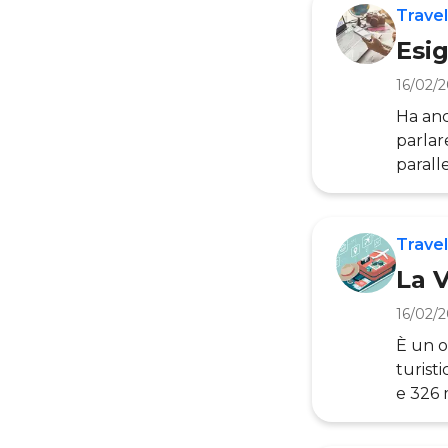
Travel
Esig
16/02/
Ha anco
parlar
parall
del turismo? Il digitale ha cambiato 
anche 
Turism
Travel
le evo
La V
16/02/
È un o
turisti
e 326 
Touris
ai flu