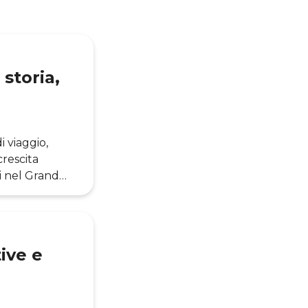
 storia,
 viaggio,
crescita
i nel Grand
entando oggi
fondamentale
dell’umanità.
tive e