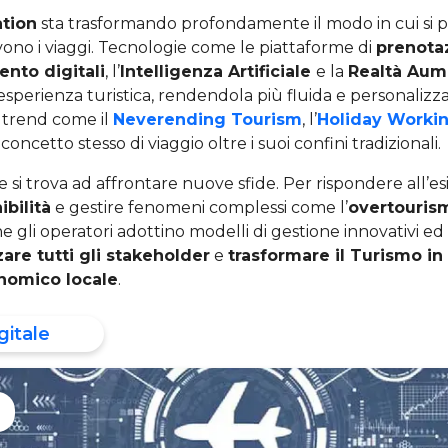
ation
sta trasformando profondamente il modo in cui si pia
vono i viaggi. Tecnologie come le piattaforme di
prenota
nto digitali
, l’
Intelligenza Artificiale
e la
Realtà Aum
esperienza turistica, rendendola più fluida e personalizza
 trend come il
Neverending Tourism
, l’
Holiday Worki
oncetto stesso di viaggio oltre i suoi confini tradizionali.
ore si trova ad affrontare nuove sfide. Per rispondere all’e
ibilità
e gestire fenomeni complessi come l’
overtouris
gli operatori adottino modelli di gestione innovativi ed e
zare tutti gli stakeholder
e
trasformare il Turismo i
onomico locale
.
gitale