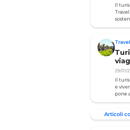
Il tur
Travel
sosten
cos’è 
questo
dell’O
Travel
anni p
Turi
viag
29/01/
Il tur
e vive
pone a
connes
tradiz
Articoli c
artico
Manage