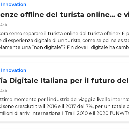
 Innovation
enze offline del turista online… e v
2026
ra senso separare il turista online dal turista offline? È p
e di esperienza digitale di un turista, come se poi ne esist
elamente una “non digitale”? Fin dove il digitale ha cambi
le abitudini dei consumatori, e quindi
del turista. Dalle analisi dell’Osservatorio Innovazione Di
o, presentate al TTG incontri 2018 a Rimini, emerge ch
 Innovation
luzioni introdotte da Internet abbiano in
ia Digitale Italiana per il futuro d
2026
ttimo momento per l’industria dei viaggi a livello internazi
ci sono cresciuti tra il 2016 e il 2017 del 7%, per un totale 
milioni di arrivi internazionali. Tra il 2010 e il 2020 l’UN
m Organization ) prevede una crescita media del 3,8% a
ssi cresce anche la competizione per la loro attrazione e l