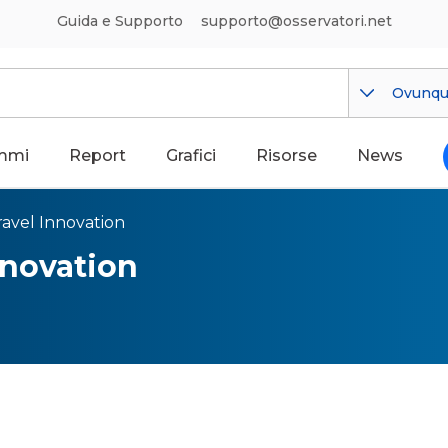
Guida e Supporto
supporto@osservatori.net
Ovunq
mmi
Report
Grafici
Risorse
News
ravel Innovation
nnovation
nnovation, guida e approfon
ovazione nel Turismo