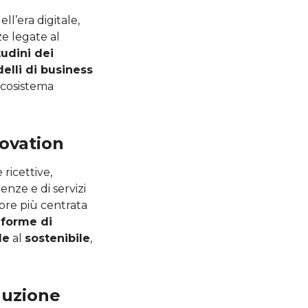
ll’era digitale,
ze legate al
tudini dei
elli di business
 ecosistema
novation
 ricettive,
enze e di servizi
mpre più centrata
 forme di
le
al
sostenibile
,
luzione