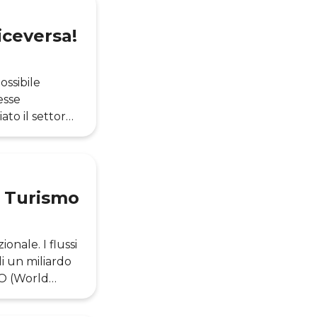
iceversa!
ossibile
esse
ato il settore
gitale nel
iaramente che
el Turismo
onale. I flussi
di un miliardo
WTO (World
nnuo. Insieme
’innovazione