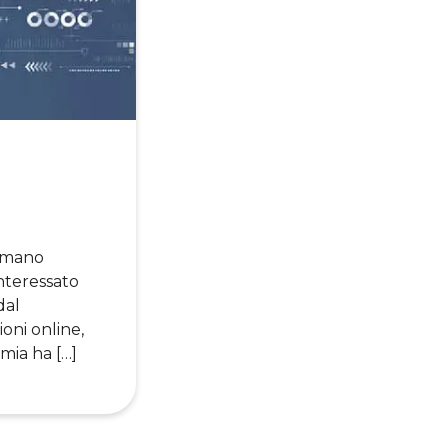
e
sumano
interessato
dal
oni online,
mia ha […]