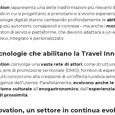
ation
rappresenta una delle trasformazioni più rilevanti de
do in cui si progettano, si prenotano e si vivono esperien
cnologie digitali stanno cambiando profondamente le
abi
i più autonomi, consapevoli e connessi – ma anche i
mod
rnitori di servizi e piattaforme, che devono adattarsi a un
ico, integrato e personalizzato.
ecnologie che abilitano la Travel In
ation
coinvolge una
vasta rete di attori
, come strutture
, enti di promozione territoriale (DMO), fornitori di esperi
Tutti concorrono alla creazione di un’offerta turistica se
esigenze dell’utente. Parallelamente,
evolvono anche le
ismo culturale
all’
enogastronomico
, dall’
esperienzia
i prossimità
.
ovation, un settore in continua evo