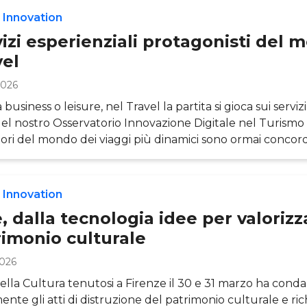
le è diventata fattore fondante la competitività a qualsiasi 
 Innovation
a
izi esperienziali protagonisti del 
vel
2026
 business o leisure, nel Travel la partita si gioca sui servizi
 del nostro Osservatorio Innovazione Digitale nel Turismo 
ori del mondo dei viaggi più dinamici sono ormai concord
ffermare che la partita del momento si gioca sui servizi esp
rienza del turista è un concetto olistico, su cui impattan
ioni, tutte fondamentali da presidiare (qualità del prodot
 Innovation
o; della relazione umana e d
, dalla tecnologia idee per valorizza
rimonio culturale
2026
della Cultura tenutosi a Firenze il 30 e 31 marzo ha cond
ente gli atti di distruzione del patrimonio culturale e ri