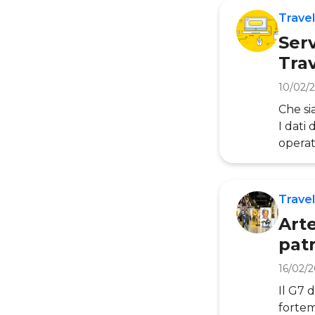
digita
Travel
sistem
Serv
Tra
10/02/
Che sia
I dati
operat
nell’a
L’espe
dimens
Travel
offert
Arte
pat
16/02/
Il G7 
fortem