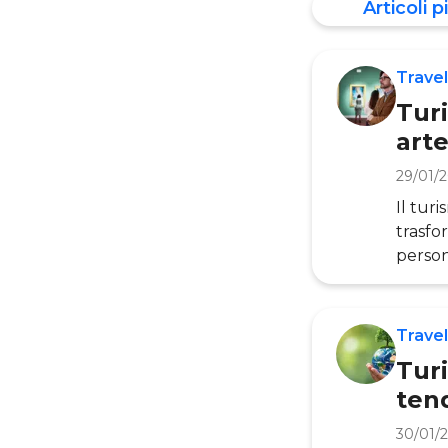
Articoli pi
Travel
Turi
arte
29/01/
Il tur
trasfo
person
Tour d
uno de
per la
Travel
In que
Turi
ten
30/01/