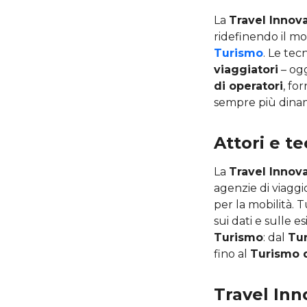
La
Travel Innov
ridefinendo il mo
Turismo
. Le te
viaggiatori
– ogg
di operatori
, fo
sempre più dinam
Attori e t
La
Travel Innov
agenzie di viaggio
per la mobilità. 
sui dati e sulle 
Turismo
: dal
Tur
fino al
Turismo d
Travel Inn