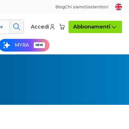
Blog
Chi siamo
Sostenitori
Accedi
Abbonamenti
ue
MYRA
dimenti