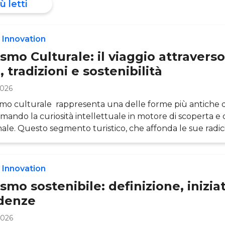
ù letti
 Innovation
smo Culturale: il viaggio attraverso
, tradizioni e sostenibilità
2026
ismo culturale rappresenta una delle forme più antiche di
rmando la curiosità intellettuale in motore di scoperta e 
ale. Questo segmento turistico, che affonda le sue radic
el XVIII secolo, ha subito una profonda evoluzione, div
i pilastri dell’industria turistica mondiale e un veicolo 
 preservazione e valorizzazione del patrimonio culturale 
 Innovation
sto articolo dell’Osservatorio Travel In
smo sostenibile: definizione, inizia
denze
2026