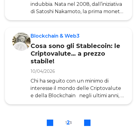
informazioni digitali registrate su un
indubbia. Nata nel 2008, dall’iniziativa
registro d
di Satoshi Nakamoto, la prima moneta
virtuale è alla base della tecnologia
Blockchain e del più ampio
fenomeno della cosiddetta Internet of
Blockchain & Web3
Value. Vale a dire l’Internet del Valore,
Cosa sono gli Stablecoin: le
il paradigma secondo cui è possibile
Criptovalute… a prezzo
scambiarsi valore su Internet con la
stabile!
stessa semplicità con cui oggi
scambiamo informazioni. Ma qual è il
10/04/2026
meccanismo alla base di questo
Chi ha seguito con un minimo di
protocollo? Quali le proprietà più
interesse il mondo delle Criptovalute
innovative d
e della Blockchain negli ultimi anni, si
è accorto che di fianco alle
prospettive applicative notevoli di
questa innovazione, il loro valore è
2
1
3
estremamente volatile. L’andamento
quasi schizofrenico di questo mercato