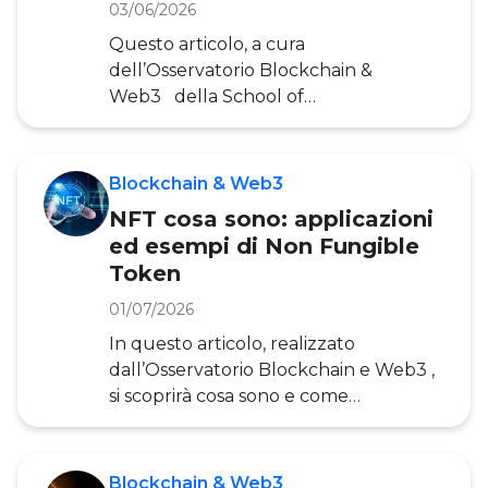
03/06/2026
Questo articolo, a cura
dell’Osservatorio Blockchain &
Web3 della School of
Management del Politecnico di
Milano, approfondisce cosa si intende
per Distributed Ledger Technology, in
Blockchain & Web3
cosa si differenzia dalla Blockchain e
NFT cosa sono: applicazioni
quali siano le sue caratteristiche
ed esempi di Non Fungible
principali. La Distributed Ledger
Token
Technology è un sistema basato su
un registro distribuito, in cui tutti
01/07/2026
i nodi (computer o dispositivi connessi)
In questo articolo, realizzato
presenti in una rete possi
dall’Osservatorio Blockchain e Web3 ,
si scoprirà cosa sono e come
funzionano i Non-Fungible Tokens,
come nascono, su quali tecnologie si
basano e quali sono le loro
Blockchain & Web3