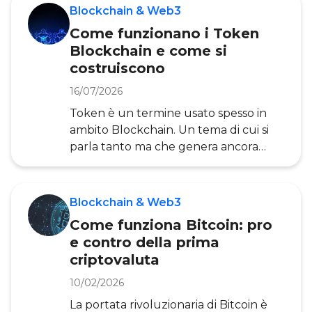
capitali attraverso la tecnologia
Blockchain & Web3
Blockchain . Negli anni, questo
Come funzionano i Token
strumento ha attirato l’attenzione di
Blockchain e come si
investitori, regolatori e imprenditori di
costruiscono
tutto il mondo. In quest’articolo,
realizzata dall’Osservatorio Blockchain
16/07/2026
& Web3 della POLIMI School of
Token è un termine usato spesso in
Management , scoprirai tutto quello
ambito Blockchain. Un tema di cui si
ch
parla tanto ma che genera ancora
molta confusione. Eppure, già oggi i
token sono utilizzati nella vita di tutti i
giorni senza che ce ne rendiamo
Blockchain & Web3
conto. Ad esempio, i buoni pasto o i
Come funziona Bitcoin: pro
vecchi gettoni del telefono possono
e contro della prima
essere definiti token. Ma cosa sono i
criptovaluta
token e come sono relazionati con la
Blockchain ? Procediamo con ordine.
10/02/2026
Possiamo definire i token come
La portata rivoluzionaria di Bitcoin è