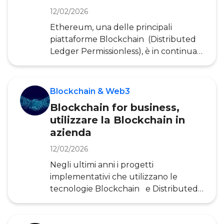
Le criptovalute sono&nbsp
12/02/2026
Ethereum, una delle principali
piattaforme Blockchain (Distributed
Ledger Permissionless), è in continua
evoluzione. E ora sta per diventare
realtà la modifica dal nome EIP-1559.
La proposta è già stata attivata su
Blockchain & Web3
diverse testnet, e i test stanno
Blockchain for business,
procedendo positivamente. Ciò
utilizzare la Blockchain in
significa che, con tutta probabilità, il 4
azienda
agosto 2021 vedremo attivato questo
importante aggiornamento sulla rete
12/02/2026
principale di Ethereum. Di seguito
Negli ultimi anni i progetti
proviamo a spiegare di cosa si tratta.
implementativi che utilizzano le
Una Ethereum Improvement P
tecnologie Blockchain e Distributed
Ledger sono aumentati
sensibilmente. Oggi queste tecnologie