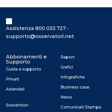
registrato nel biennio 2017/2018
rappresenta una delle principali
barriere alla loro adozione. Uno degli
strumenti sviluppati per ovviare a
questa volatilità è quello degli
Assistenza 800 033 727 -
stablecoin. Gli stable
supporto@osservatori.net
Abbonamenti e
Report
Supporto
Grafici
Guida e supporto
Infografiche
Privati
Business case
Aziendali
News
Sostenitori
Comunicati Stampa