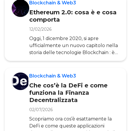
trovano applicazione in diversi settori :
Blockchain & Web3
dal mondo finanziario alle iniziative di
Ethereum 2.0: cosa è e cosa
governi e pubbliche amministrazioni.
comporta
Tuttavia, non è sempre chiaro in quali
modi la Blockchain possa migliorare i
12/02/2026
processi esistenti, né come questa
Oggi, 1 dicembre 2020, si apre
tecnologia sia in grado di abilitare
ufficialmente un nuovo capitolo nella
nuove opportunità e modelli di
storia delle tecnologie Blockchain : è
busines
stata, infatti, rilasciata la Beacon Chain
di Ethereum 2.0, avviando così la
phase 0 del passaggio ufficiale alla
Blockchain & Web3
nuova versione della piattaforma. Sin
Che cos’è la DeFi e come
dalla nascita, nel 2015, gli sviluppatori
funziona la Finanza
“core” di Ethereum avevano previsto
Decentralizzata
questo futuro passaggio a nuova
versione della piattaforma. Ethereum
02/07/2026
2.0 è il cambiamento più ambizioso e
Scopriamo ora cos’è esattamente la
radicale mai implementato sulla rete
DeFi e come queste applicazioni
e richie