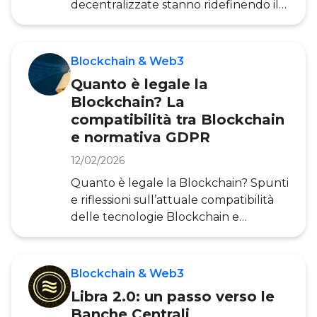
decentralizzate stanno ridefinendo il
futuro della finanza in questo articolo,
realizzato dall’Osservatorio Blockchain
& Web3 . Il termine DeFi,
Blockchain & Web3
abbreviazione di Decentralized
Quanto è legale la
Finance (Finanza Decentralizzata ), fa
Blockchain? La
riferimento a un ecosistema di servizi
compatibilità tra Blockchain
finanziari caratterizzati dalla riduzione,
e normativa GDPR
o eliminazione, del ruolo degli
intermediari e da un’erogazione
12/02/2026
decentralizzata sfruttando le piatta
Quanto è legale la Blockchain? Spunti
e riflessioni sull’attuale compatibilità
delle tecnologie Blockchain e
Distributed Ledger con la normativa
GDPR. Le applicazioni basate su
tecnologia Blockchain sollevano
Blockchain & Web3
alcuni dubbi circa la conformità alla
Libra 2.0: un passo verso le
normativa sulla protezione dei dati. Il
Banche Centrali