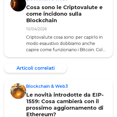
applicazioni. I Non Fungible Token
Cosa sono le Criptovalute e
sono certificati digitali di proprietà e
come incidono sulla
autenticità registrati su Blockchain
Blockchain
che attestano l’unicità e la proprietà di
un asset specifico. Nello specifico,
10/04/2026
gli NFT sono particolare tipologia
Criptovalute cosa sono: per capirlo in
modo esaustivo dobbiamo anche
capire come funzionano i Bitcoin. Col
tempo, di criptovalute, ne sono nate a
centinaia, tra cui anche Ehtereum. Le
Articoli correlati
crypto valute sono strettamente
connesse alla Blockchain , poichè è da
questa tecnologia che hanno preso
Blockchain & Web3
vita. In questo articolo, a cura
dell’Osservatorio Blockchain & Web3,
Le novità introdotte da EIP-
scopriremo cosa sono e come
1559: Cosa cambierà con il
funzionano le criptovalute e quali
prossimo aggiornamento di
sono le principali criptovalute esistenti.
Ethereum?