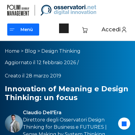
Accedi
Menù
Menù
Home
>
Blog
>
Design Thinking
Aggiornato il 12 febbraio 2026 /
Creato il 28 marzo 2019
Innovation of Meaning e Design
Thinking: un focus
Claudio Dell'Era
Direttore degli Osservatori
Design
Thinking for Business
e
FUTURES |
Sense Making by System Thinking