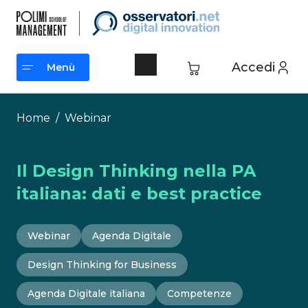
Vai
al
contenuto
Accedi
Menù
Menù
Home
/
Webinar
Il Design Thinking nella PA
italiana: dati e best practice
Webinar
Agenda Digitale
Design Thinking for Business
Agenda Digitale italiana
Competenze