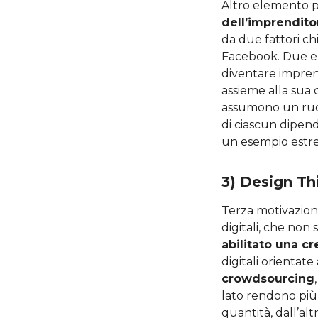
Altro elemento po
dell’imprenditor
da due fattori ch
Facebook. Due ele
diventare imprend
assieme alla sua 
assumono un ruo
di ciascun dipend
un esempio estrem
3) Design Thi
Terza motivazione
digitali, che non
abilitato una c
digitali orientat
crowdsourcing
lato rendono più
quantità, dall’al