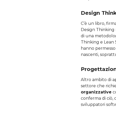
Design Think
C’è un libro, fir
Design Thinking n
di una metodolog
Thinking e Lean St
hanno permesso a
nascenti, sopratt
Progettazion
Altro ambito di a
settore che rich
organizzative
co
conferma di ciò, 
sviluppatori soft