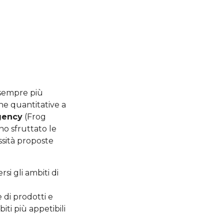
 sempre più
he quantitative a
gency
(Frog
no sfruttato le
ssità proposte
rsi gli ambiti di
 di prodotti e
iti più appetibili