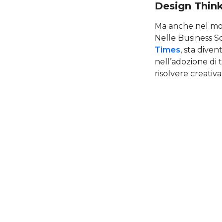
Design Thin
Ma anche nel mon
Nelle Business S
Times
, sta dive
nell’adozione di 
risolvere creati