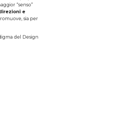
maggior “senso”
direzioni e
promuove, sia per
adigma del Design