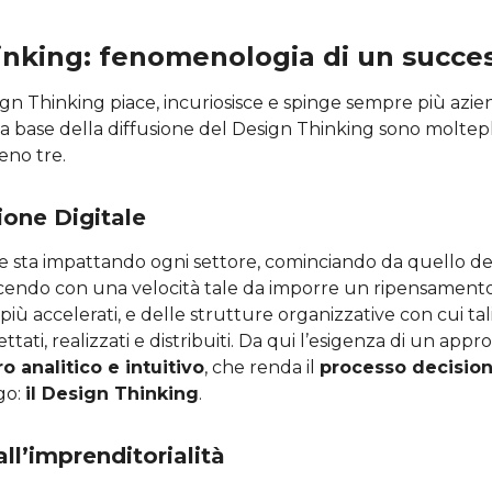
inking: fenomenologia di un succe
gn Thinking piace, incuriosisce e spinge sempre più azien
la base della diffusione del Design Thinking sono moltepli
eno tre.
ione Digitale
ne sta impattando ogni settore, cominciando da quello dei
 facendo con una velocità tale da imporre un ripensamento
più accelerati, e delle strutture organizzative con cui tal
ttati, realizzati e distribuiti. Da qui l’esigenza di un appr
o analitico e intuitivo
, che renda il
processo decision
rgo:
il Design Thinking
.
all’imprenditorialità