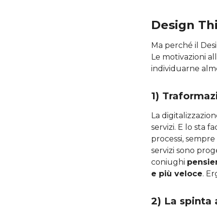
Design Th
Ma perché il Desi
Le motivazioni al
individuarne alm
1) Traformaz
La digitalizzazio
servizi. E lo sta
processi, sempre 
servizi sono proge
coniughi
pensier
e più veloce
. E
2) La spinta 