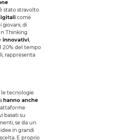
one
è stato stravolto
igitali
come
giovani, di
ign Thinking
 innovativi
,
 il 20% del tempo
li, rappresenta
 le tecnologie
ma
hanno anche
iattaforme
i basati su
menti, se da un
dee in grandi
scelta. E proprio