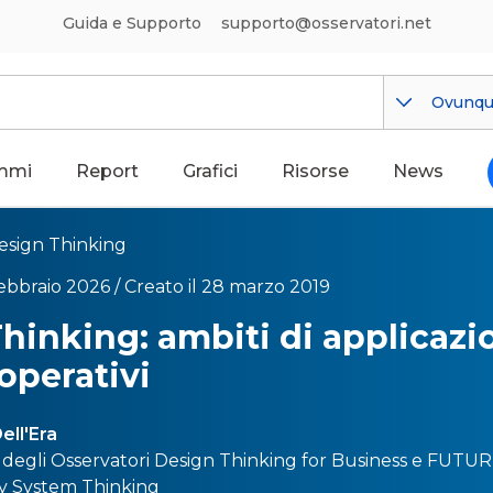
Guida e Supporto
supporto@osservatori.net
Ovunq
mmi
Report
Grafici
Risorse
News
esign Thinking
febbraio 2026 /
Creato il 28 marzo 2019
hinking: ambiti di applicazi
 operativi
ell'Era
 degli Osservatori
Design Thinking for Business
e
FUTURE
y System Thinking