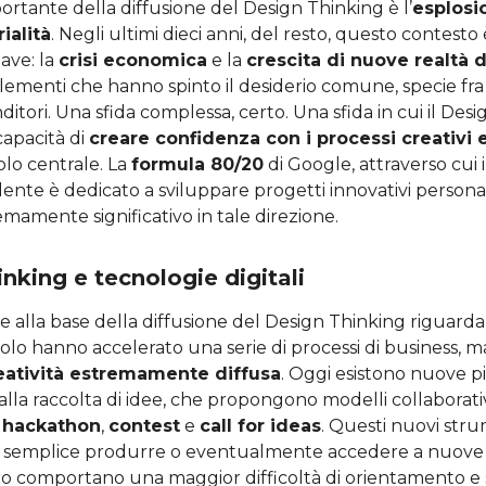
rtante della diffusione del Design Thinking è l’
esplosi
ialità
. Negli ultimi dieci anni, del resto, questo contesto 
iave: la
crisi economica
e la
crescita di nuove realtà d
menti che hanno spinto il desiderio comune, specie fra i 
itori. Una sfida complessa, certo. Una sfida in cui il Des
capacità di
creare confidenza con i processi creativi e
lo centrale. La
formula 80/20
di Google, attraverso cui
ente è dedicato a sviluppare progetti innovativi persona
amente significativo in tale direzione.
nking e tecnologie digitali
 alla base della diffusione del Design Thinking riguarda
 solo hanno accelerato una serie di processi di business, 
reatività estremamente diffusa
. Oggi esistono nuove p
e alla raccolta di idee, che propongono modelli collaborativ
,
hackathon
,
contest
e
call for ideas
. Questi nuovi stru
 semplice produrre o eventualmente accedere a nuove i
tro comportano una maggior difficoltà di orientamento e 