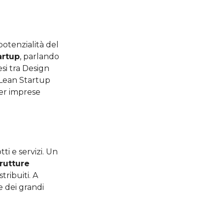
potenzialità del
artup
, parlando
si tra Design
o Lean Startup
er imprese
ti e servizi. Un
rutture
tribuiti. A
e dei grandi