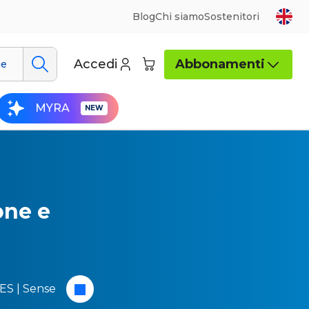
Blog
Chi siamo
Sostenitori
Accedi
Abbonamenti
ue
MYRA
one e
S | Sense