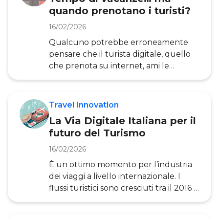
portanti dell’industria del Paese : il
quando prenotano i turisti?
brand “Paese Italia”, identificato con il
“Made in Italy” e spesso utilizzato in
16/02/2026
molti settori (alimentare, turismo,
Qualcuno potrebbe erroneamente
abbigliamento, musica, design, arte
pensare che il turista digitale, quello
ecc.) per distinguere l’italianità di un
che prenota su internet, ami le
partenze last minute e sia alla ricerca
spasmodica del risparmio. Le ricerche
dell’Osservatorio Innovazione Digitale
Travel Innovation
nel Turismo hanno presentato
La Via Digitale Italiana per il
diverse evidenze che ci dicono tutto il
futuro del Turismo
contrario. Partiamo dal fatto che non
esiste più una categoria omogenea di
16/02/2026
‘turista digitale’, ma gruppi di
È un ottimo momento per l’industria
viaggiatori che utilizzano Internet con
dei viaggi a livello internazionale. I
intensità e scopi diversi. Tra queste si
flussi turistici sono cresciuti tra il 2016 e
possono disting
il 2017 del 7%, per un totale di un
miliardo e 326 milioni di arrivi