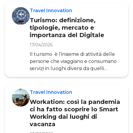
strutture, i servizi e l’offerta turistica.
Gli obiettivi chiave del Piano Nazionale
Travel Innovation
Ripresa e Resilienza in ambito
Turismo: definizione,
Turismo sono due: aumentare la
tipologie, mercato e
capacità competitiva delle imprese e
importanza del Digitale
promuovere un’offerta turistica
fondata sull’innovazione digitale e la
17/04/2026
sostenibilità ambientale. In questo
Il turismo è l’insieme di attività delle
articolo vediamo su quali principi si
persone che viaggiano e consumano
basano gli incent
servizi in luoghi diversi da quelli
abituali. I cambiamenti che hanno
interessato questo settore negli ultimi
anni sono numerosi. Il digitale, a
Travel Innovation
partire dal consolidamento
Workation: così la pandemia
dell’eCommerce, delle prenotazioni e
ci ha fatto scoprire lo Smart
delle recensioni online, ha mutato
Working dai luoghi di
sostanzialmente il modo di fare
vacanza
turismo. Anche la pandemia ha
trasformato profondamente il settore