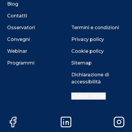
Blog
Contatti
Osservatori
Termini e condizioni
Convegni
Privacy policy
Webinar
Cookie policy
Programmi
Sitemap
Dichiarazione di
accessibilità
Close
Cookie Center
Questo sito utilizza i cookie
Facebook
LinkedIn
Instag