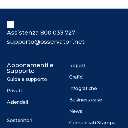
che evidentemente accomuna al
contesto italiano – tanto vituperato –
anche quello – molto più acclamato –
americano. Per Proctor il business
model dei musei sta fallendo, in
Assistenza 800 033 727 -
supporto@osservatori.net
Abbonamenti e
Report
Supporto
Grafici
Guida e supporto
Infografiche
Privati
Business case
Aziendali
News
Sostenitori
Comunicati Stampa