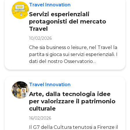
internazionali. Tra il 2010 e il 2020
Travel Innovation
l’UNWTO (World Tourism
Servizi esperienziali
Organization ) prevede una crescita
protagonisti del mercato
media del 3,8% annuo. Insieme ai flussi
Travel
cresce anche la competizione per la
loro attrazione e l’innovazione digitale
10/02/2026
è diventata fattore fondante la
Che sia business o leisure, nel Travel la
competitività a qualsiasi livello – dal
partita si gioca sui servizi esperienziali. I
sistema
dati del nostro Osservatorio
Innovazione Digitale nel Turismo e gli
operatori del mondo dei viaggi più
dinamici sono ormai concordi
Travel Innovation
nell’affermare che la partita del
Arte, dalla tecnologia idee
momento si gioca sui servizi
per valorizzare il patrimonio
esperienziali. L’esperienza del turista è
culturale
un concetto olistico, su cui impattano
molteplici dimensioni, tutte
16/02/2026
fondamentali da presidiare (qualità
Il G7 della Cultura tenutosi a Firenze il