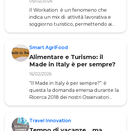
05/02/2026
turistico: inizialmente con restrizioni e
Il Workation è un fenomeno che
crisi, poi stimol
indica un mix di attività lavorativa e
soggiorno turistico, permettendo ai
professionisti di svolgere le proprie
mansioni da remoto in contesti di
villeggiatura, lontano dalla propria
Smart AgriFood
abitazione o dall’ufficio tradizionale.
Alimentare e Turismo: il
Questa tendenza si è
Made in Italy è per sempre?
significativamente sviluppata come
risposta alle restrizioni imposte
16/02/2026
dall’emergenza sanitaria e ha trovato
“Il Made in Italy è per sempre?”: è
terreno fertile nell’accelerazione dei
questa la domanda emersa durante la
processi di digitalizzazione del lavor
Ricerca 2018 dei nostri Osservatori
Smart AgriFood e Innovazione Ditale
nel Turismo. Al di là dello slogan, è
emerso un dubbio fondamentale che
Travel Innovation
tocca la competitività di alcuni settori
Tempo di vacanze… ma