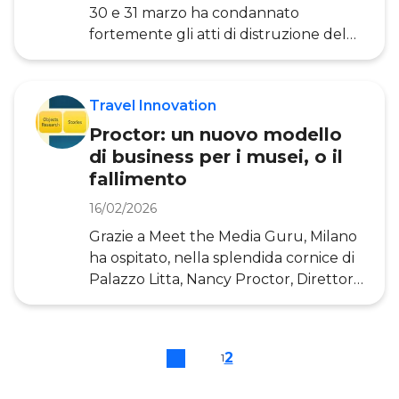
del prodotto e servizio offerto; della
30 e 31 marzo ha condannato
relazione umana e d
fortemente gli atti di distruzione del
patrimonio culturale e richiamato la
comunità internazionale a un
maggiore impegno nel contrasto al
Travel Innovation
traffico illegale di beni culturali e nelle
Proctor: un nuovo modello
azioni di tutela. Si tratta di una
di business per i musei, o il
doverosa presa di posizione dopo atti
fallimento
ignobili compiuti da terroristi negli
ultimi tempi. Ma accanto a questa
16/02/2026
emergenza ce n’è un’altra che,
Grazie a Meet the Media Guru, Milano
seppur meno eclatante, non è meno
ha ospitato, nella splendida cornice di
insidiosa: la sempre minor consapevol
Palazzo Litta, Nancy Proctor, Direttore
di Museweb, no profit statunitense
che promuove l’innovazione culturale
unendo Musei e web e favorendo
2
1
modelli di business inediti. L’iniziativa
parte da un presupposto molto forte