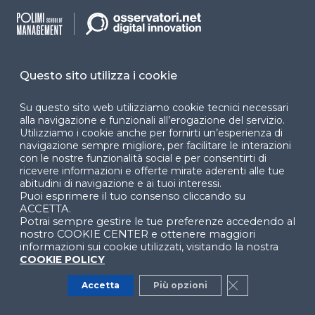
basta: i sistemi di AI dovrebbero anche assicurare
elevati standard di qualità e integrità dei dati
trattati
. Ciò implica che i dati debbano essere
accurati, aggiornati, pertinenti e gestiti in modo
trasparente. Una buona governance dei dati
Questo sito utilizza i cookie
include la tracciabilità delle fonti, la gestione
degli accessi, la minimizzazione dei dati
Su questo sito web utilizziamo cookie tecnici necessari
alla navigazione e funzionali all’erogazione del servizio.
raccolti e il rispetto dei principi di finalità e
Utilizziamo i cookie anche per fornirti un’esperienza di
proporzionalità
.
navigazione sempre migliore, per facilitare le interazioni
con le nostre funzionalità social e per consentirti di
ricevere informazioni e offerte mirate aderenti alle tue
Robustezza tecnica e sicurezza
abitudini di navigazione e ai tuoi interessi.
Puoi esprimere il tuo consenso cliccando su
Questo principio richiama l’esigenza che i sistemi di
ACCETTA.
AI siano sviluppati e utilizzati in modo da
risultare
Potrai sempre gestire le tue preferenze accedendo al
nostro COOKIE CENTER e ottenere maggiori
solidi, resilienti e affidabili
anche in presenza di
informazioni sui cookie utilizzati, visitando la nostra
malfunzionamenti, tentativi di manipolazione o
COOKIE POLICY
condizioni operative avverse. La robustezza tecnica
Accetta
Più opzioni
Close GDPR Co
si riferisce alla capacità dell’IA di continuare a
funzionare correttamente anche quando si