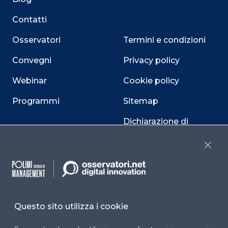
Contatti
Osservatori
Termini e condizioni
Convegni
Privacy policy
Webinar
Cookie policy
Programmi
Sitemap
Dichiarazione di
accessibilità
Close
Cookie Center
Questo sito utilizza i cookie
Facebook
LinkedIn
Instag