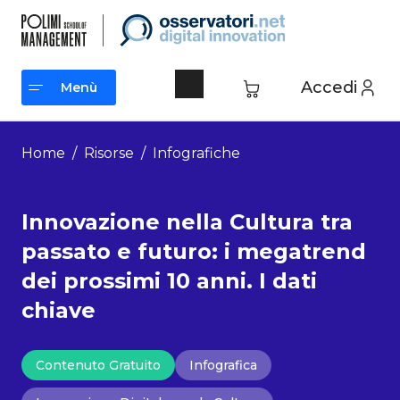
Vai
al
contenuto
Accedi
Menù
Menù
Home
/
Risorse
/
Infografiche
Innovazione nella Cultura tra
passato e futuro: i megatrend
dei prossimi 10 anni. I dati
chiave
Contenuto Gratuito
Infografica