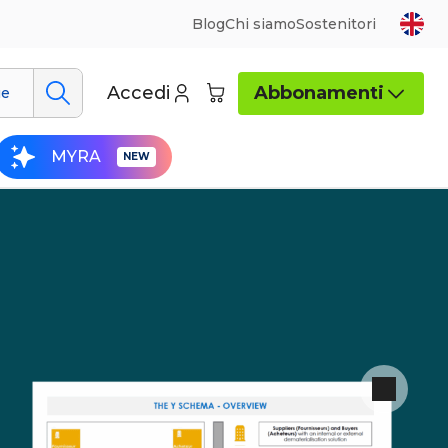
Blog
Chi siamo
Sostenitori
Accedi
Abbonamenti
ue
MYRA