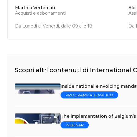
Martina Vertemati
Ale
Acquisti e abbonamenti
Ass
Da Lunedì al Venerdì, dalle 09 alle 18
Da L
Scopri altri contenuti di International
Inside national eInvoicing mandate
PROGRAMMA TEMATICO
The implementation of Belgium’s
WEBINAR