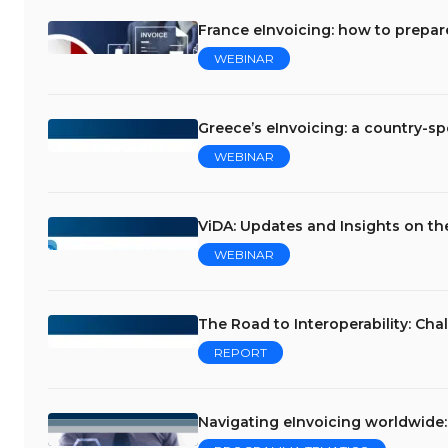
France eInvoicing: how to prepar
WEBINAR
Greece’s eInvoicing: a country-sp
WEBINAR
ViDA: Updates and Insights on the 
WEBINAR
The Road to Interoperability: Ch
REPORT
Navigating eInvoicing worldwide: 