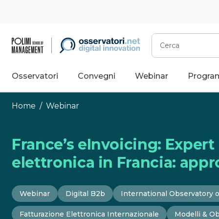
Vai
al
contenuto
Cerca
Osservatori
Convegni
Webinar
Progra
Home
/
Webinar
France’s eInvoicing: Expert 
elettronica in Francia: app
Webinar
Digital B2b
International Observatory o
Fatturazione Elettronica Internazionale
Modelli & Ob