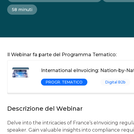
58 minuti
Il Webinar fa parte del Programma Tematico:
International eInvoicing: Nation-by-Na
PROGR. TEMATICO
Digital B2b
Descrizione del Webinar
Delve into the intricacies of France’s eInvoicing regu
speaker. Gain valuable insights into compliance req