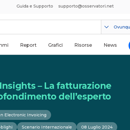
Guida e Supporto
supporto@osservatori.net
Ovunq
mmi
Report
Grafici
Risorse
News
Insights – La fatturazione
rofondimento dell’esperto
n Electronic Invoicing
blighi
Scenario Internazionale
08 Luglio 2024