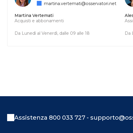
martina.vertemati@osservatori.net
Martina Vertemati
Ale
Acquisti e abbonamenti
Ass
Da Lunedì al Venerdì, dalle 09 alle 18
Da L
Assistenza 800 033 727 - supporto@oss