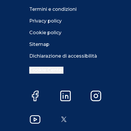
Termini e condizioni
Privacy policy
Cookie policy
Sitemap
Dichiarazione di accessibilità
Cookie Center
Facebook
LinkedIn
Instagram
Close GDPR 
Accetta
Più opzioni
Close GDPR 
YouTube
X