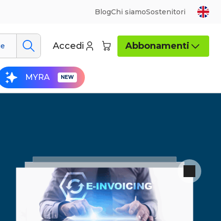
Blog
Chi siamo
Sostenitori
Accedi
Abbonamenti
ue
MYRA