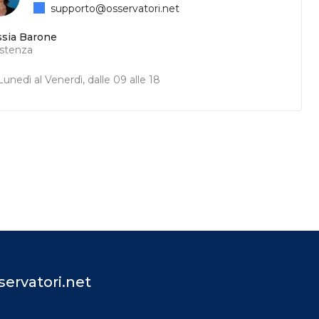
supporto@osservatori.net
ssia Barone
istenza
unedì al Venerdì, dalle 09 alle 18
ervatori.net