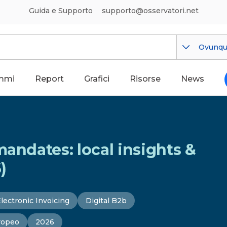
Guida e Supporto
supporto@osservatori.net
Ovunq
mmi
Report
Grafici
Risorse
News
mandates: local insights &
)
lectronic Invoicing
Digital B2b
ropeo
2026