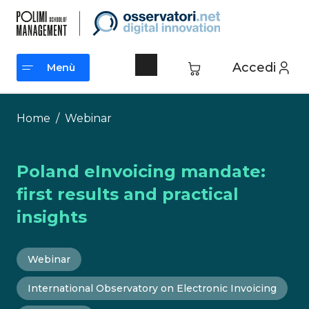
Vai
al
contenuto
Accedi
Menù
Menù
Home
/
Webinar
Poland eInvoicing mandate:
first results and practical
insights
Webinar
International Observatory on Electronic Invoicing