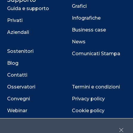
Grafici
Guida e supporto
Infografiche
Privati
Business case
Aziendali
News
Sostenitori
Comunicati Stampa
Blog
Contatti
Osservatori
Termini e condizioni
Convegni
Privacy policy
Webinar
Cookie policy
Programmi
Sitemap
Close