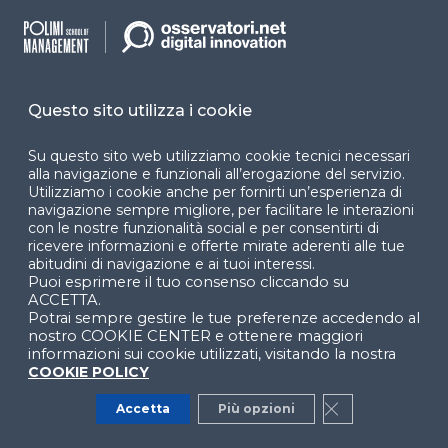
Dichiarazione di
accessibilità
Cookie Center
Questo sito utilizza i cookie
Su questo sito web utilizziamo cookie tecnici necessari
alla navigazione e funzionali all’erogazione del servizio.
Facebook
LinkedIn
Instag
Utilizziamo i cookie anche per fornirti un’esperienza di
navigazione sempre migliore, per facilitare le interazioni
con le nostre funzionalità social e per consentirti di
ricevere informazioni e offerte mirate aderenti alle tue
YouTube
X
abitudini di navigazione e ai tuoi interessi.
Puoi esprimere il tuo consenso cliccando su
ACCETTA.
Potrai sempre gestire le tue preferenze accedendo al
nostro COOKIE CENTER e ottenere maggiori
informazioni sui cookie utilizzati, visitando la nostra
COOKIE POLICY
© 2024 Copyright © Politecnico di Milano Dipartimento
Accetta
Più opzioni
Close GDPR Co
di Ingegneria Gestionale