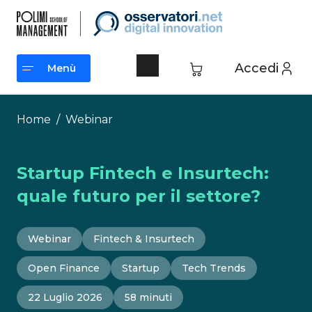
Vai
al
contenuto
Accedi
Menù
Menù
Home
/
Webinar
Startup Fintech e Insurtech:
quale futuro per il settore?
Webinar
Fintech & Insurtech
Open Finance
Startup
Tech Trends
22 Luglio 2026
58 minuti