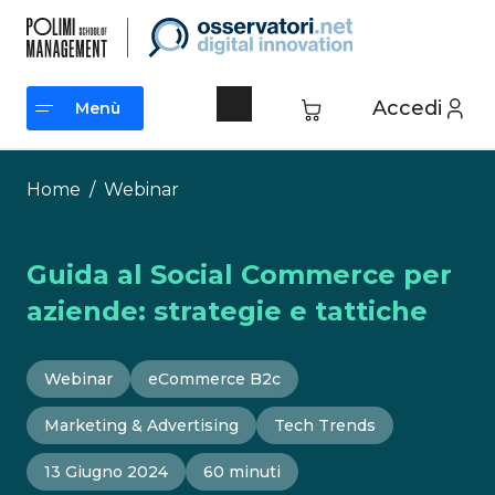
Vai
al
contenuto
Accedi
Menù
Menù
Home
/
Webinar
Guida al Social Commerce per
aziende: strategie e tattiche
Webinar
eCommerce B2c
Marketing & Advertising
Tech Trends
13 Giugno 2024
60 minuti