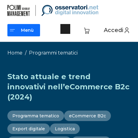
Vai
al
contenuto
Accedi
Menù
Menù
Home
/
Programmi tematici
Stato attuale e trend
innovativi nell’eCommerce B2c
(2024)
Programma tematico
eCommerce B2c
Export digitale
Logistica