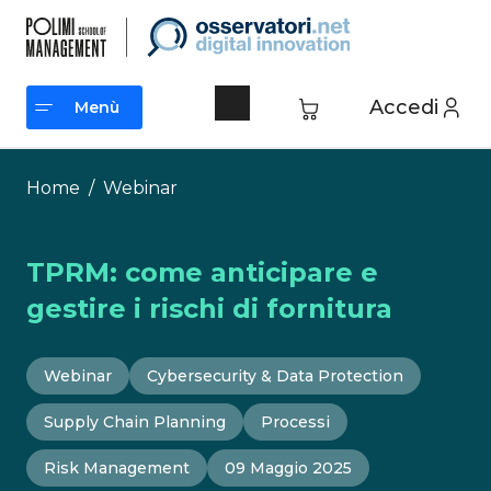
Vai
al
contenuto
Accedi
Menù
Menù
Home
/
Webinar
TPRM: come anticipare e
gestire i rischi di fornitura
Webinar
Cybersecurity & Data Protection
Supply Chain Planning
Processi
Risk Management
09 Maggio 2025