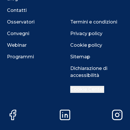
Contatti
Osservatori
Termini e condizioni
Convegni
Privacy policy
Webinar
Cookie policy
Programmi
Sitemap
Dichiarazione di
accessibilità
Close
Cookie Center
Questo sito utilizza i cookie
Facebook
LinkedIn
Instag
Su questo sito web utilizziamo cookie tecnici necessari
alla navigazione e funzionali all’erogazione del servizio.