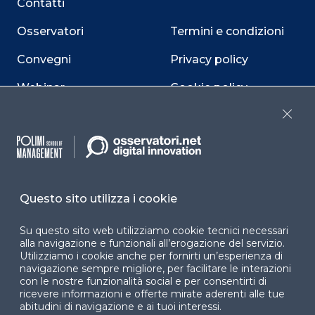
Contatti
Osservatori
Termini e condizioni
Convegni
Privacy policy
Webinar
Cookie policy
Programmi
Sitemap
Close
Dichiarazione di
accessibilità
Cookie Center
Questo sito utilizza i cookie
Su questo sito web utilizziamo cookie tecnici necessari
alla navigazione e funzionali all’erogazione del servizio.
Utilizziamo i cookie anche per fornirti un’esperienza di
Facebook
LinkedIn
Instag
navigazione sempre migliore, per facilitare le interazioni
con le nostre funzionalità social e per consentirti di
ricevere informazioni e offerte mirate aderenti alle tue
abitudini di navigazione e ai tuoi interessi.