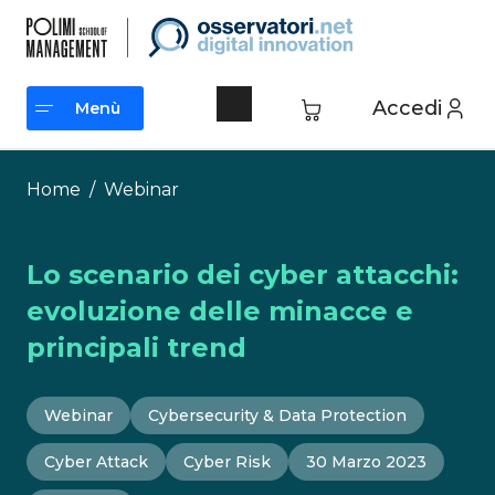
Vai
al
contenuto
Accedi
Menù
Menù
Home
/
Webinar
Lo scenario dei cyber attacchi:
evoluzione delle minacce e
principali trend
Webinar
Cybersecurity & Data Protection
Cyber Attack
Cyber Risk
30 Marzo 2023