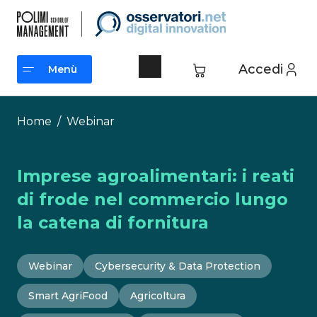
Vai
al
contenuto
Accedi
Menù
Menù
Home
/
Webinar
Imprese agroalimentari: i reati
di frode nel commercio lungo
la catena di fornitura
Webinar
Cybersecurity & Data Protection
Smart AgriFood
Agricoltura