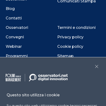
Comunicati Stampa
Blog
Contatti
Osservatori
Termini e condizioni
Convegni
Privacy policy
Webinar
Cookie policy
Programmi
Sitemap
Dichiarazione di
Close
accessibilità
Cookie Center
Questo sito utilizza i cookie
Facebook
LinkedIn
Instag
Su questo sito web utilizziamo cookie tecnici necessari