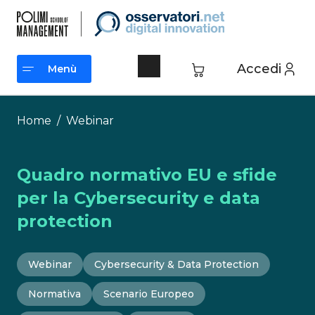
Vai
al
contenuto
Accedi
Menù
Menù
Home
/
Webinar
Quadro normativo EU e sfide
per la Cybersecurity e data
protection
Webinar
Cybersecurity & Data Protection
Normativa
Scenario Europeo