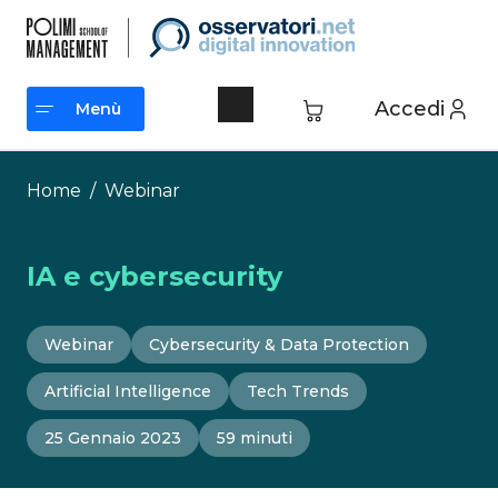
Vai
al
contenuto
Accedi
Menù
Menù
Home
/
Webinar
IA e cybersecurity
Webinar
Cybersecurity & Data Protection
Artificial Intelligence
Tech Trends
25 Gennaio 2023
59 minuti