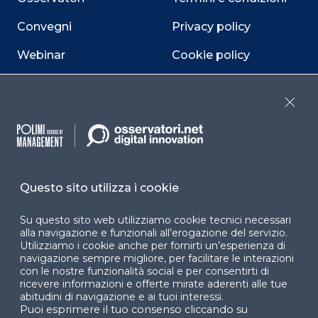
Convegni
Privacy policy
Webinar
Cookie policy
Programmi
Sitemap
Close
Dichiarazione di
accessibilità
Cookie Center
Questo sito utilizza i cookie
Su questo sito web utilizziamo cookie tecnici necessari
Facebook
LinkedIn
Instag
alla navigazione e funzionali all’erogazione del servizio.
Utilizziamo i cookie anche per fornirti un’esperienza di
navigazione sempre migliore, per facilitare le interazioni
con le nostre funzionalità social e per consentirti di
ricevere informazioni e offerte mirate aderenti alle tue
YouTube
X
abitudini di navigazione e ai tuoi interessi.
Puoi esprimere il tuo consenso cliccando su