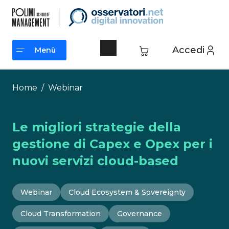
Vai
al
contenuto
Accedi
Menù
Menù
Home
/
Webinar
Le migliori strategie della
gestione di Capex e Opex per i
nuovi servizi cloud-based
Webinar
Cloud Ecosystem & Sovereignty
Cloud Transformation
Governance