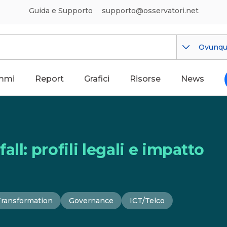
Guida e Supporto
supporto@osservatori.net
Ovunq
mmi
Report
Grafici
Risorse
News
ll: profili legali e impatto
Transformation
Governance
ICT/Telco