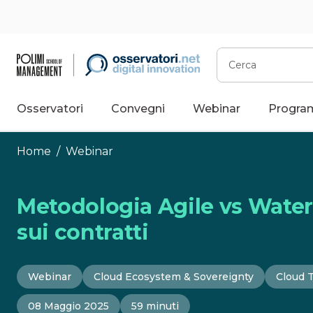
Vai
al
contenuto
Cerca
Osservatori
Convegni
Webinar
Progra
Home
/
Webinar
Metodologia Agile vs Waterfa
sui contratti
Webinar
Cloud Ecosystem & Sovereignty
Cloud 
08 Maggio 2025
59 minuti