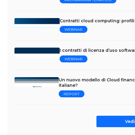
Contratti cloud computing: profili 
WEBINAR
I contratti di licenza d’uso softw
WEBINAR
Un nuovo modello di Cloud financ
italiane?
REPORT
Vedi 