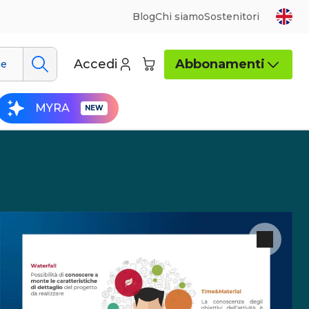
Blog
Chi siamo
Sostenitori
Accedi
Abbonamenti
ue
MYRA